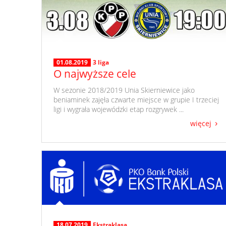
01.08.2019
3 liga
O najwyższe cele
​ W sezonie 2018/2019 Unia Skierniewice jako
beniaminek zajęła czwarte miejsce w grupie I trzeciej
ligi i wygrała wojewódzki etap rozgrywek ...
więcej
18.07.2019
Ekstraklasa