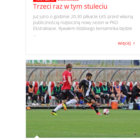
Trzeci raz w tym stuleciu
​ Już jutro o godzinie 20.30 piłkarze ŁKS przed własną
publicznością rozpoczną nowy sezon w PKO
Ekstraklasie. Rywalem łódzkiego beniaminka będzie
...
więcej