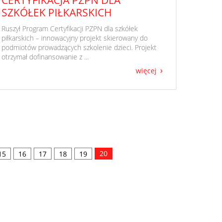
SZKÓŁEK PIŁKARSKICH
​ Ruszył Program Certyfikacji PZPN dla szkółek
piłkarskich – innowacyjny projekt skierowany do
podmiotów prowadzących szkolenie dzieci. Projekt
otrzymał dofinansowanie z ...
więcej
20
15
16
17
18
19