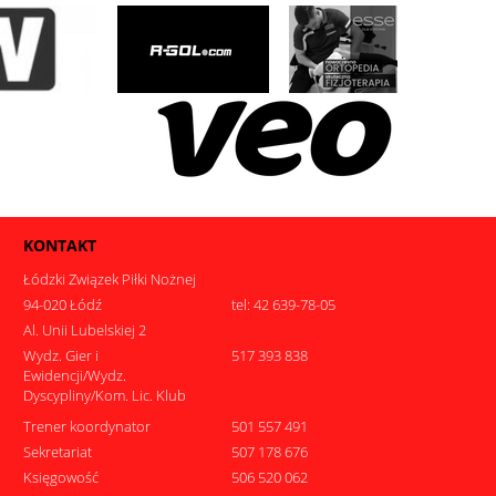
KONTAKT
Łódzki Związek Piłki Nożnej
94-020 Łódź
tel: 42 639-78-05
Al. Unii Lubelskiej 2
Wydz. Gier i
517 393 838
Ewidencji/Wydz.
Dyscypliny/Kom. Lic. Klub
Trener koordynator
501 557 491
Sekretariat
507 178 676
Księgowość
506 520 062