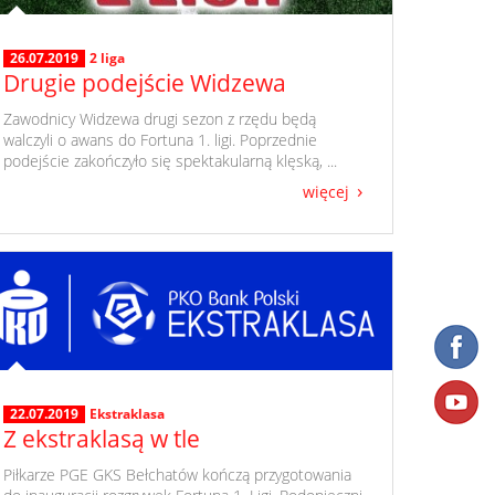
26.07.2019
2 liga
Drugie podejście Widzewa
​ Zawodnicy Widzewa drugi sezon z rzędu będą
walczyli o awans do Fortuna 1. ligi. Poprzednie
podejście zakończyło się spektakularną klęską, ...
więcej
22.07.2019
Ekstraklasa
Z ekstraklasą w tle
​ Piłkarze PGE GKS Bełchatów kończą przygotowania