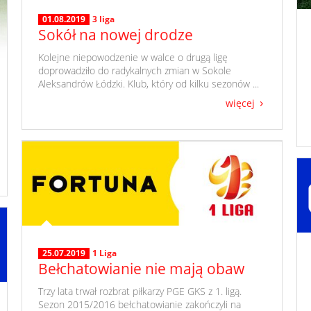
01.08.2019
3 liga
Sokół na nowej drodze
​ Kolejne niepowodzenie w walce o drugą ligę
doprowadziło do radykalnych zmian w Sokole
Aleksandrów Łódzki. Klub, który od kilku sezonów ...
więcej
25.07.2019
1 Liga
Bełchatowianie nie mają obaw
​ Trzy lata trwał rozbrat piłkarzy PGE GKS z 1. ligą.
Sezon 2015/2016 bełchatowianie zakończyli na