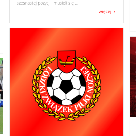
szesnastej pozycji i musieli się ...
więcej