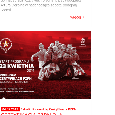
do inauguracji rozgrywek Fortuna 1. Ligi. Podopieczni
Artura Derbina w nadchodzącą sobotę podejmą
Stomil ...
więcej
04.07.2019
Szkółki Piłkarskie
,
Certyfikacja PZPN
CERTYFIKACJA PZPN DLA