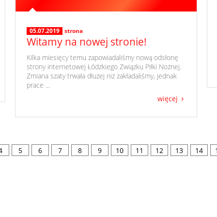
05.07.2019
strona
Witamy na nowej stronie!
​ Kilka miesięcy temu zapowiadaliśmy nową odsłonę
strony internetowej Łódzkiego Związku Piłki Nożnej.
Zmiana szaty trwała dłużej niż zakładaliśmy, jednak
prace ...
więcej
4
5
6
7
8
9
10
11
12
13
14