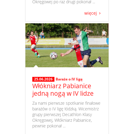
Okręgowej po raz drugi pokonał ...
więcej
25.06.2026
Baraże o IV ligę
Włókniarz Pabianice
jedną nogą w IV lidze
​ Za nami pierwsze spotkanie finałowe
barażów o IV ligę łódzką. Wicemistrz
grupy pierwszej Decathlon Klasy
Okręgowej, Włókniarz Pabianice,
pewnie pokonał ...