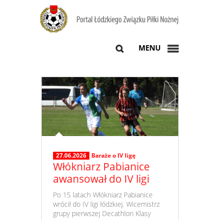
MENU
27.06.2026
Baraże o IV ligę
Włókniarz Pabianice
awansował do IV ligi
​ Po 15 latach Włókniarz Pabianice
wrócił do IV ligi łódzkiej. Wicemistrz
grupy pierwszej Decathlon Klasy