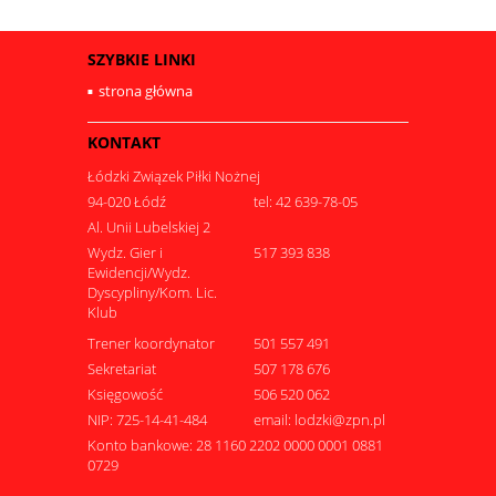
SZYBKIE LINKI
strona główna
KONTAKT
Łódzki Związek Piłki Nożnej
94-020 Łódź
tel: 42 639-78-05
Al. Unii Lubelskiej 2
Wydz. Gier i
517 393 838
Ewidencji/Wydz.
Dyscypliny/Kom. Lic.
Klub
Trener koordynator
501 557 491
Sekretariat
507 178 676
Księgowość
506 520 062
NIP: 725-14-41-484
email: lodzki@zpn.pl
Konto bankowe: 28 1160 2202 0000 0001 0881
0729