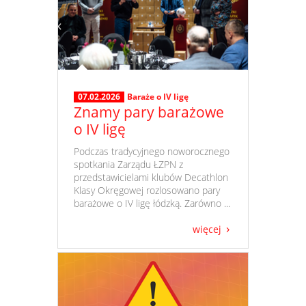
07.02.2026
Baraże o IV ligę
Znamy pary barażowe
o IV ligę
​ Podczas tradycyjnego noworocznego
spotkania Zarządu ŁZPN z
przedstawicielami klubów Decathlon
Klasy Okręgowej rozlosowano pary
barażowe o IV ligę łódzką. Zarówno ...
więcej