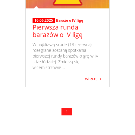
16.06.2025
Baraże o IV ligę
Pierwsza runda
barażów o IV ligę
​ W najbliższą środę (18 czerwca)
rozegrane zostaną spotkania
pierwszej rundy barażów o grę w IV
lidze łódzkiej. Zmierzą się
wicemistrzowie ...
więcej
1