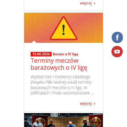
więcej
15.06.2026
Baraże o IV ligę
Terminy meczów
barażowych o IV ligę
​ Wydział Gier i Ewidencji Łódzkiego
Związku Piłki Nożnej ustalił terminy
barażowych meczów o IV ligę. W
półfinałach i finale wicemistrzowie ...
więcej