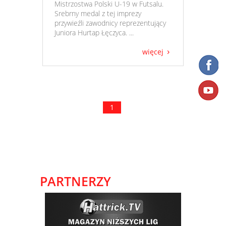
Mistrzostwa Polski U-19 w Futsalu.
Srebrny medal z tej imprezy
przywieźli zawodnicy reprezentujący
Juniora Hurtap Łęczyca. ...
więcej
1
PARTNERZY