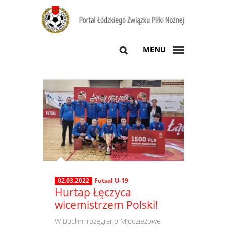
MENU
02.03.2022
Futsal U-19
Hurtap Łęczyca
wicemistrzem Polski!
​ W Bochni rozegrano Młodzieżowe