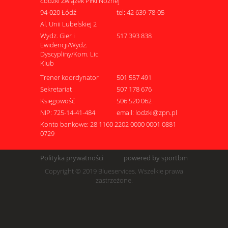
Łódzki Związek Piłki Nożnej
94-020 Łódź
tel: 42 639-78-05
Al. Unii Lubelskiej 2
Wydz. Gier i
517 393 838
Ewidencji/Wydz.
Dyscypliny/Kom. Lic.
Klub
Trener koordynator
501 557 491
Sekretariat
507 178 676
Księgowość
506 520 062
NIP: 725-14-41-484
email: lodzki@zpn.pl
Konto bankowe: 28 1160 2202 0000 0001 0881
0729
Polityka prywatności
powered by sportbm
Copyright © 2019 Blueservices. Wszelkie prawa
zastrzeżone.