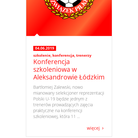
04.06.2019
szkolenie
,
konferencja
,
trenerzy
Konferencja
szkoleniowa w
Aleksandrowie Łódzkim
​ Bartłomiej Zalewski, nowo
mianowany selekcjoner reprezentacji
Polski U-19 będzie jednym z
trenerów prowadzących zajęcia
praktyczne na konferencji
szkoleniowej, która 11 ...
więcej