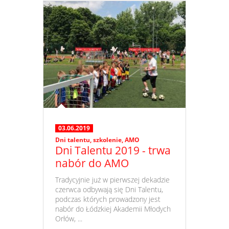
03.06.2019
Dni talentu
,
szkolenie
,
AMO
Dni Talentu 2019 - trwa
nabór do AMO
​ Tradycyjnie już w pierwszej dekadzie
czerwca odbywają się Dni Talentu,
podczas których prowadzony jest
nabór do Łódzkiej Akademii Młodych
Orłów, ...