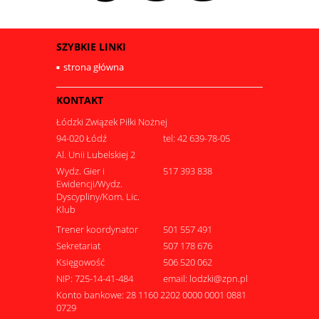
SZYBKIE LINKI
strona główna
KONTAKT
Łódzki Związek Piłki Nożnej
94-020 Łódź
tel: 42 639-78-05
Al. Unii Lubelskiej 2
Wydz. Gier i
517 393 838
Ewidencji/Wydz.
Dyscypliny/Kom. Lic.
Klub
Trener koordynator
501 557 491
Sekretariat
507 178 676
Księgowość
506 520 062
NIP: 725-14-41-484
email: lodzki@zpn.pl
Konto bankowe: 28 1160 2202 0000 0001 0881
0729