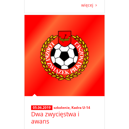
więcej
05.06.2019
szkolenie
,
Kadra U-14
Dwa zwycięstwa i
awans