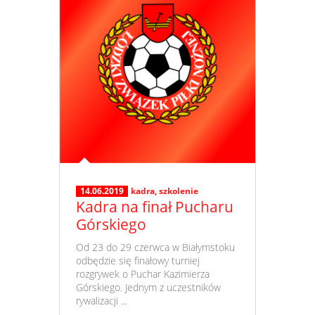
14.06.2019
kadra
,
szkolenie
Kadra na finał Pucharu
Górskiego
​ Od 23 do 29 czerwca w Białymstoku
odbędzie się finałowy turniej
rozgrywek o Puchar Kazimierza
Górskiego. Jednym z uczestników
rywalizacji ...