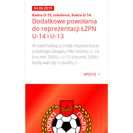
04.06.2019
Kadra U-15
,
szkolenie
,
Kadra U-14
Dodatkowe powołania
do reprezentacji ŁZPN
U-14 i U-13
​ W nadchodzącą środę reprezentacje
Łódzkiego Związku Piłki Nożnej U-14
(rocznik 2005) i U-13 (rocznik 2006)
będą walczyły o punkty z ...
więcej