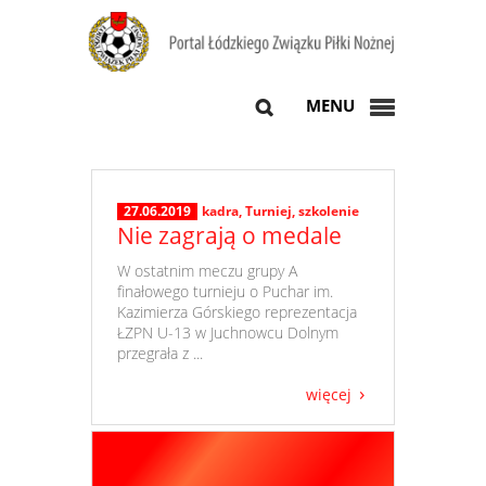
MENU
27.06.2019
kadra
,
Turniej
,
szkolenie
Nie zagrają o medale
​ W ostatnim meczu grupy A
finałowego turnieju o Puchar im.
Kazimierza Górskiego reprezentacja
ŁZPN U-13 w Juchnowcu Dolnym
przegrała z ...
więcej