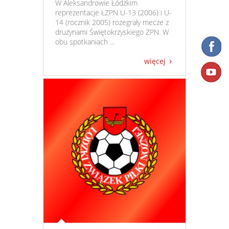
​ W Aleksandrowie Łódzkim
reprezentacje ŁZPN U-13 (2006) i U-
14 (rocznik 2005) rozegrały mecze z
drużynami Świętokrzyskiego ZPN. W
obu spotkaniach ...
więcej