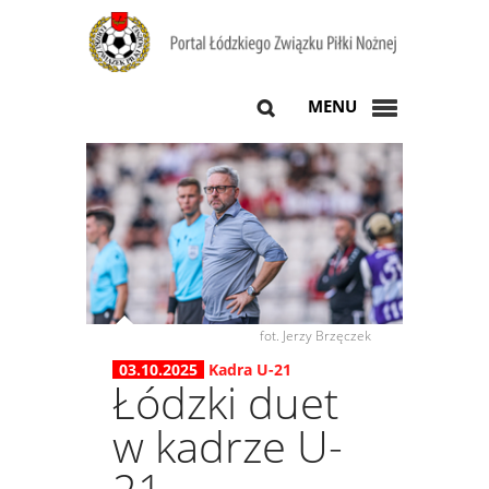
MENU
fot. Jerzy Brzęczek
03.10.2025
Kadra U-21
Łódzki duet
w kadrze U-