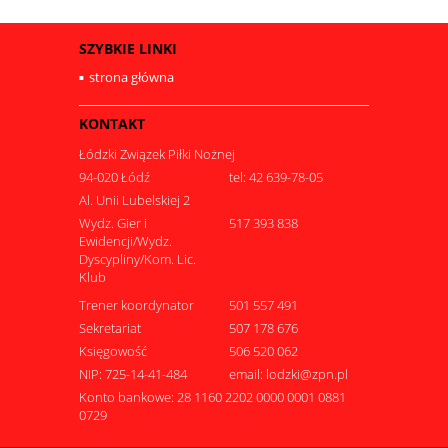
SZYBKIE LINKI
strona główna
KONTAKT
Łódzki Związek Piłki Nożnej
94-020 Łódź
tel: 42 639-78-05
Al. Unii Lubelskiej 2
Wydz. Gier i
517 393 838
Ewidencji/Wydz.
Dyscypliny/Kom. Lic.
Klub
Trener koordynator
501 557 491
Sekretariat
507 178 676
Księgowość
506 520 062
NIP: 725-14-41-484
email: lodzki@zpn.pl
Konto bankowe: 28 1160 2202 0000 0001 0881
0729