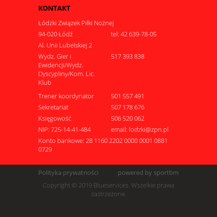
KONTAKT
Łódzki Związek Piłki Nożnej
94-020 Łódź
tel: 42 639-78-05
Al. Unii Lubelskiej 2
Wydz. Gier i
517 393 838
Ewidencji/Wydz.
Dyscypliny/Kom. Lic.
Klub
Trener koordynator
501 557 491
Sekretariat
507 178 676
Księgowość
506 520 062
NIP: 725-14-41-484
email: lodzki@zpn.pl
Konto bankowe: 28 1160 2202 0000 0001 0881
0729
Polityka prywatności
powered by sportbm
Copyright © 2019 Blueservices. Wszelkie prawa
zastrzeżone.