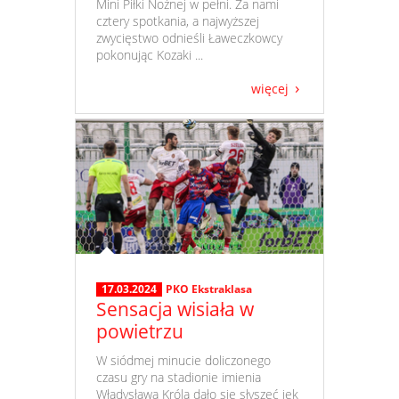
Mini Piłki Nożnej w pełni. Za nami
cztery spotkania, a najwyższej
zwycięstwo odnieśli Ławeczkowcy
pokonując Kozaki ...
więcej
17.03.2024
PKO Ekstraklasa
Sensacja wisiała w
powietrzu
​ W siódmej minucie doliczonego
czasu gry na stadionie imienia
Władysława Króla dało się słyszeć jęk