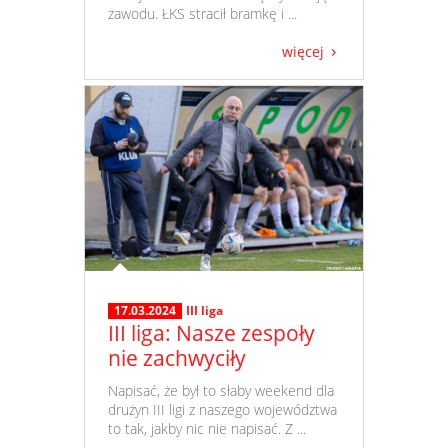
zawodu. ŁKS stracił bramkę i ...
więcej
17.03.2024
III liga
III liga: Nasze zespoły
nie zachwyciły
​ Napisać, że był to słaby weekend dla
drużyn III ligi z naszego województwa
to tak, jakby nic nie napisać. Z ...