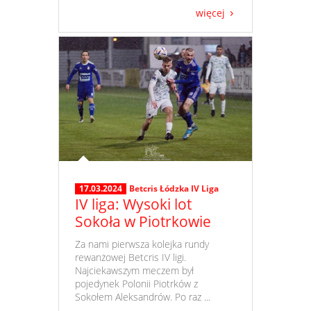
więcej
17.03.2024
Betcris Łódzka IV Liga
IV liga: Wysoki lot
Sokoła w Piotrkowie
​ Za nami pierwsza kolejka rundy
rewanżowej Betcris IV ligi.
Najciekawszym meczem był
pojedynek Polonii Piotrków z
Sokołem Aleksandrów. Po raz ...