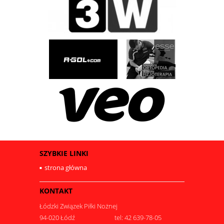
SZYBKIE LINKI
strona główna
KONTAKT
Łódzki Związek Piłki Nożnej
94-020 Łódź
tel: 42 639-78-05