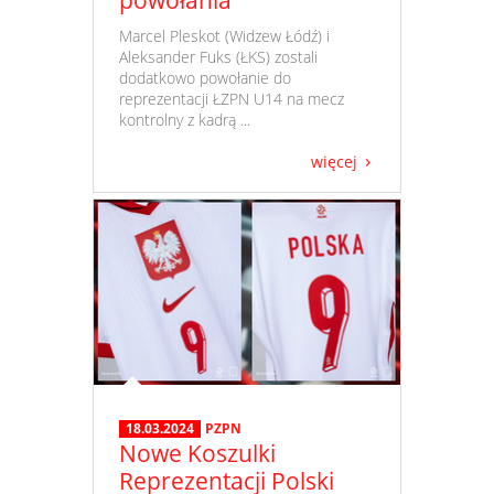
powołania
​ Marcel Pleskot (Widzew Łódź) i
Aleksander Fuks (ŁKS) zostali
dodatkowo powołanie do
reprezentacji ŁZPN U14 na mecz
kontrolny z kadrą ...
więcej
18.03.2024
PZPN
Nowe Koszulki
Reprezentacji Polski