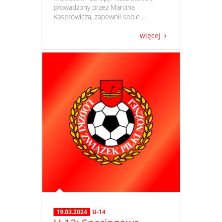
prowadzony przez Marcina
Kasprowicza, zapewnił sobie ...
więcej
19.03.2024
U-14