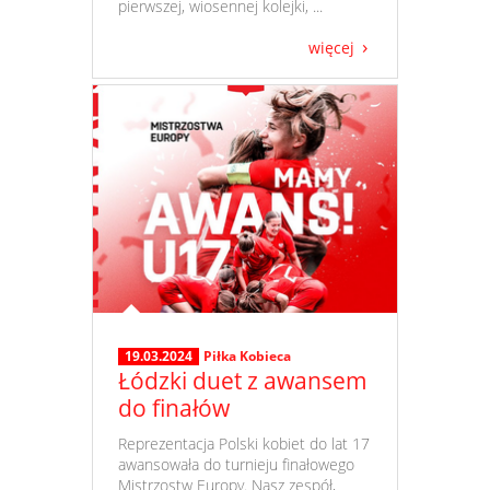
pierwszej, wiosennej kolejki, ...
więcej
19.03.2024
Piłka Kobieca
Łódzki duet z awansem
do finałów
​ Reprezentacja Polski kobiet do lat 17
awansowała do turnieju finałowego
Mistrzostw Europy. Nasz zespół,