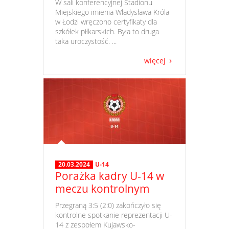
​ W sali konferencyjnej Stadionu
Miejskiego imienia Władysława Króla
w Łodzi wręczono certyfikaty dla
szkółek piłkarskich. Była to druga
taka uroczystość. ...
więcej
20.03.2024
U-14
Porażka kadry U-14 w
meczu kontrolnym
​ Przegraną 3:5 (2:0) zakończyło się
kontrolne spotkanie reprezentacji U-
14 z zespołem Kujawsko-