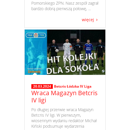
Pomorskiego ZPN. Nasz zespół zagrał
bardzo dobrą pierwszą połowę, ...
więcej
20.03.2024
Betcris Łódzka IV Liga
Wraca Magazyn Betcris
IV ligi
​ Po długiej przerwie wraca Magazyn
Betcris IV ligi. W pierwszym,
wiosennym wydaniu redaktor Michał
Kiński podsumuje wydarzenia