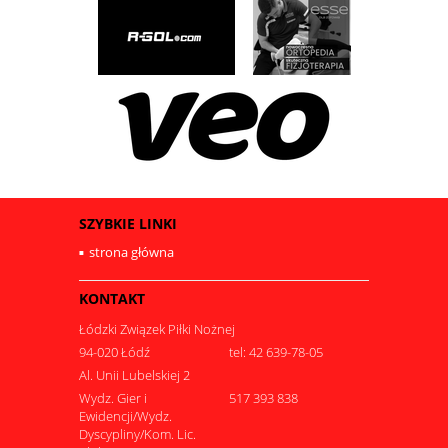
SZYBKIE LINKI
strona główna
KONTAKT
Łódzki Związek Piłki Nożnej
94-020 Łódź
tel: 42 639-78-05
Al. Unii Lubelskiej 2
Wydz. Gier i
517 393 838
Ewidencji/Wydz.
Dyscypliny/Kom. Lic.