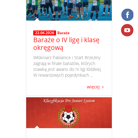
22.06.2026
Baraże
Baraże o IV ligę i klasę
okręgową
​ Włókniarz Pabianice i Start Brzeziny
zagrają w finale barażów, których
stawką jest awans do IV ligi łódzkiej.
W rewanżowych pojedynkach ...
więcej