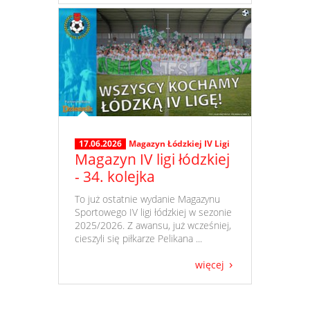
17.06.2026
Magazyn Łódzkiej IV Ligi
Magazyn IV ligi łódzkiej
- 34. kolejka
​ To już ostatnie wydanie Magazynu
Sportowego IV ligi łódzkiej w sezonie
2025/2026. Z awansu, już wcześniej,
cieszyli się piłkarze Pelikana ...
więcej