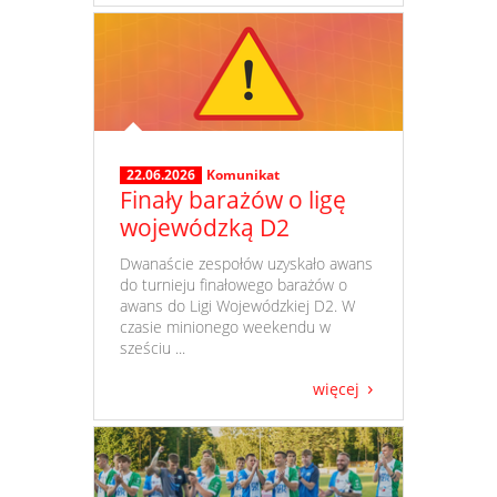
22.06.2026
Komunikat
Finały barażów o ligę
wojewódzką D2
​ Dwanaście zespołów uzyskało awans
do turnieju finałowego barażów o
awans do Ligi Wojewódzkiej D2. W
czasie minionego weekendu w
sześciu ...
więcej