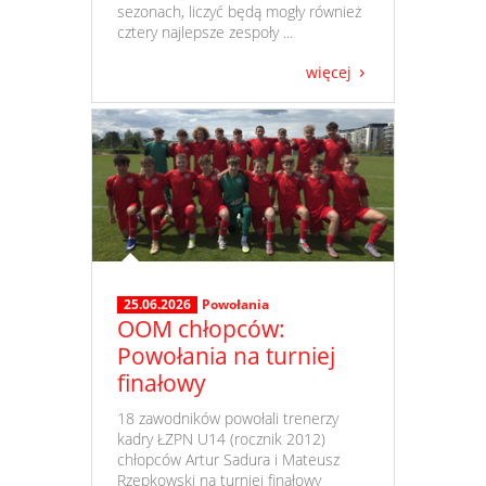
sezonach, liczyć będą mogły również
cztery najlepsze zespoły ...
więcej
25.06.2026
Powołania
OOM chłopców:
Powołania na turniej
finałowy
​ 18 zawodników powołali trenerzy
kadry ŁZPN U14 (rocznik 2012)
chłopców Artur Sadura i Mateusz
Rzepkowski na turniej finałowy