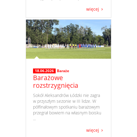
więcej
18.06.2026
Baraże
Barażowe
rozstrzygnięcia
​ Sokół Aleksandrów Łódzki nie zagra
w przyszłym sezonie w III lidze. W
półfinałowym spotkaniu barażowym
przegrał bowiem na własnym boisku
...
więcej