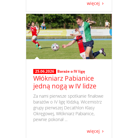
więcej
25.06.2026
Baraże o IV ligę
Włókniarz Pabianice
jedną nogą w IV lidze
​ Za nami pierwsze spotkanie finałowe
barażów o IV ligę łódzką. Wicemistrz
grupy pierwszej Decathlon Klasy
Okręgowej, Włókniarz Pabianice,
pewnie pokonał ...
więcej