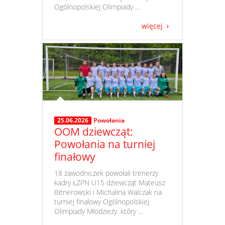
Ogólnopolskiej Olimpiady ...
więcej
25.06.2026
Powołania
OOM dziewcząt:
Powołania na turniej
finałowy
​ 18 zawodniczek powołali trenerzy
kadry ŁZPN U15 dziewcząt Mateusz
Bitnerowski i Michalina Walczak na
turniej finałowy Ogólnopolskiej
Olimpiady Młodzieży. który ...