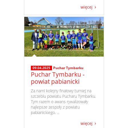
więcej
09.04.2025
Puchar Tymbarku
Puchar Tymbarku -
powiat pabianicki
​ Za nami kolejny finałowy turniej na
szczeblu powiatu Pucharu Tymbarku.
Tym razem o awans rywalizowały
najlepsze zespoły z powiatu
pabianickiego. ...
więcej