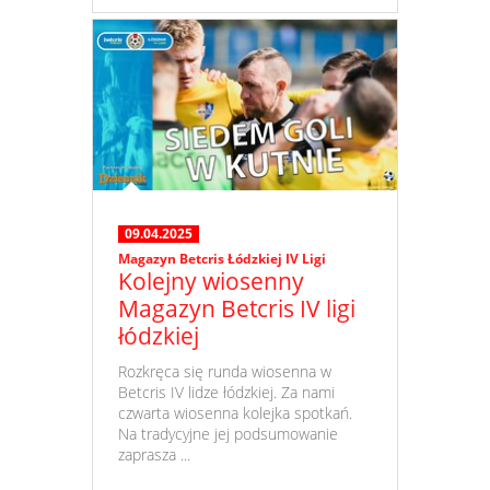
09.04.2025
Magazyn Betcris Łódzkiej IV Ligi
Kolejny wiosenny
Magazyn Betcris IV ligi
łódzkiej
​ Rozkręca się runda wiosenna w
Betcris IV lidze łódzkiej. Za nami
czwarta wiosenna kolejka spotkań.
Na tradycyjne jej podsumowanie
zaprasza ...