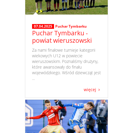
07.04.2025
Puchar Tymbarku
Puchar Tymbarku -
powiat wieruszowski
​ Za nami finałowe turnieje kategorii
wiekowych U12 w powiecie
wieruszowskim. Poznaliśmy drużyny,
które awansowały do finału
wojewódzkiego. Wśród dziewcząt jest
...
więcej