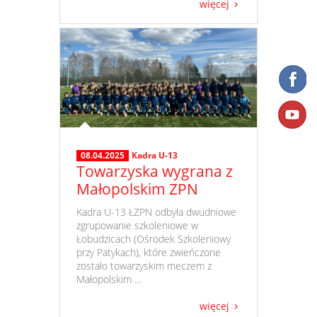
więcej
08.04.2025
Kadra U-13
Towarzyska wygrana z
Małopolskim ZPN
​ Kadra U-13 ŁZPN odbyła dwudniowe
zgrupowanie szkoleniowe w
Łobudzicach (Ośrodek Szkoleniowy
przy Patykach), które zwieńczone
zostało towarzyskim meczem z
Małopolskim ...
więcej