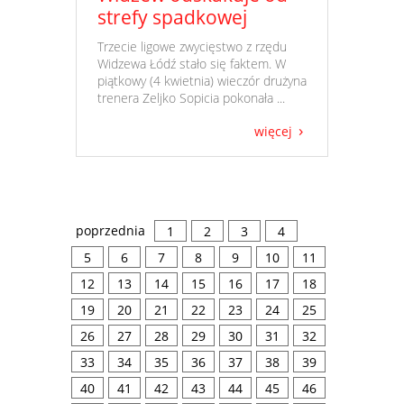
strefy spadkowej
​ Trzecie ligowe zwycięstwo z rzędu
Widzewa Łódź stało się faktem. W
piątkowy (4 kwietnia) wieczór drużyna
trenera Zeljko Sopicia pokonała ...
więcej
poprzednia
1
2
3
4
5
6
7
8
9
10
11
12
13
14
15
16
17
18
19
20
21
22
23
24
25
26
27
28
29
30
31
32
33
34
35
36
37
38
39
40
41
42
43
44
45
46