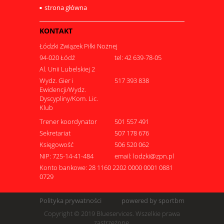
strona główna
KONTAKT
Łódzki Związek Piłki Nożnej
94-020 Łódź
tel: 42 639-78-05
Al. Unii Lubelskiej 2
Wydz. Gier i
517 393 838
Ewidencji/Wydz.
Dyscypliny/Kom. Lic.
Klub
Trener koordynator
501 557 491
Sekretariat
507 178 676
Księgowość
506 520 062
NIP: 725-14-41-484
email: lodzki@zpn.pl
Konto bankowe: 28 1160 2202 0000 0001 0881
0729
Polityka prywatności
powered by sportbm
Copyright © 2019 Blueservices. Wszelkie prawa
zastrzeżone.