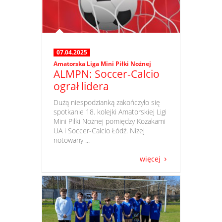
07.04.2025
Amatorska Liga Mini Piłki Nożnej
ALMPN: Soccer-Calcio
ograł lidera
​ Dużą niespodzianką zakończyło się
spotkanie 18. kolejki Amatorskiej Ligi
Mini Piłki Nożnej pomiędzy Kozakami
UA i Soccer-Calcio Łódź. Niżej
notowany ...
więcej