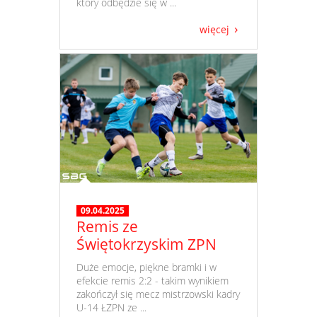
który odbędzie się w ...
więcej
09.04.2025
Remis ze
Świętokrzyskim ZPN
​ Duże emocje, piękne bramki i w
efekcie remis 2:2 - takim wynikiem
zakończył się mecz mistrzowski kadry
U-14 ŁZPN ze ...