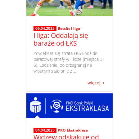
06.04.2025
Betclic I liga
I liga: Oddalają się
baraże od ŁKS
​ Powiększa się strata ŁKS Łódź do
barażowej strefy w I lidze (miejsca 3-
6). Łodzianie, po przegranej na
własnym stadionie z ...
więcej
04.04.2025
PKO Ekstraklasa
Widzew odskakuje od