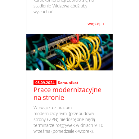
stadionie Widzewa Łódź aby
wysłuchać ...
więcej
08.09.2024
Komunikat
Prace modernizacyjne
na stronie
​ W związku z pracami
modernizacyjnymi (przebudowa
strony ŁZPN) niedostępne będą
terminarze rozgrywek w dniach 9-10
września (poniedziałek-wtorek).