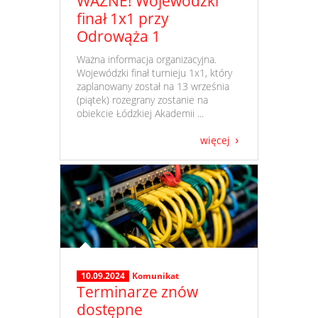
WAŻNE! Wojewódzki
finał 1x1 przy
Odrowąża 1
​ Ważna informacja organizacyjna.
Wojewódzki finał turnieju 1x1, który
zaplanowany został na 13 września
(piątek) rozegrany zostanie na
obiekcie Łódzkiej Akademii ...
więcej
10.09.2024
Komunikat
Terminarze znów
dostępne