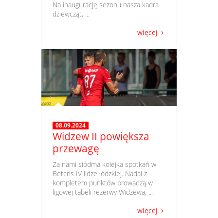
Na inaugurację sezonu nasza kadra
dziewcząt, ...
więcej
08.09.2024
Widzew II powiększa
przewagę
​ Za nami siódma kolejka spotkań w
Betcris IV lidze łódzkiej. Nadal z
kompletem punktów prowadzą w
ligowej tabeli rezerwy Widzewa, ...
więcej