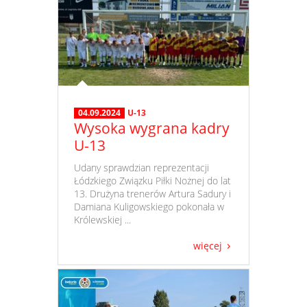
04.09.2024
U-13
Wysoka wygrana kadry
U-13
​ Udany sprawdzian reprezentacji
Łódzkiego Związku Piłki Nożnej do lat
13. Drużyna trenerów Artura Sadury i
Damiana Kuligowskiego pokonała w
Królewskiej ...
więcej