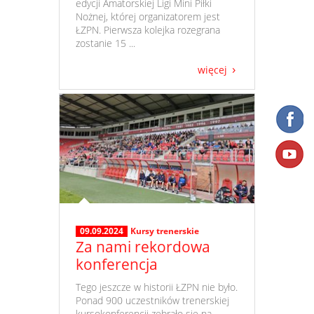
edycji Amatorskiej Ligi Mini Piłki
Nożnej, której organizatorem jest
ŁZPN. Pierwsza kolejka rozegrana
zostanie 15 ...
więcej
09.09.2024
Kursy trenerskie
Za nami rekordowa
konferencja
​ Tego jeszcze w historii ŁZPN nie było.
Ponad 900 uczestników trenerskiej
kursokonferencji zebrało się na