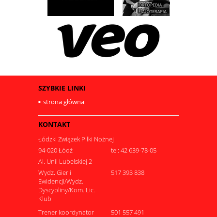
SZYBKIE LINKI
strona główna
KONTAKT
Łódzki Związek Piłki Nożnej
94-020 Łódź
tel: 42 639-78-05
Al. Unii Lubelskiej 2
Wydz. Gier i
517 393 838
Ewidencji/Wydz.
Dyscypliny/Kom. Lic.
Klub
Trener koordynator
501 557 491