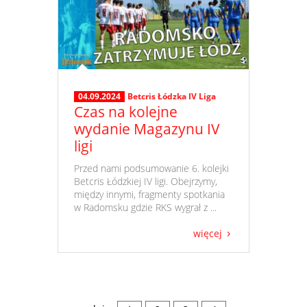
04.09.2024
Betcris Łódzka IV Liga
Czas na kolejne
wydanie Magazynu IV
ligi
​ Przed nami podsumowanie 6. kolejki
Betcris Łódzkiej IV ligi. Obejrzymy,
między innymi, fragmenty spotkania
w Radomsku gdzie RKS wygrał z ...
więcej