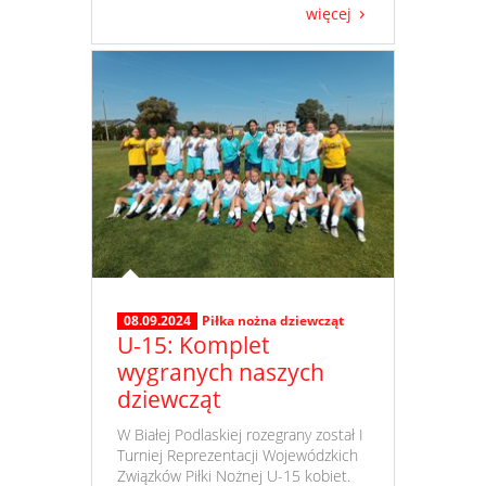
więcej
08.09.2024
Piłka nożna dziewcząt
U-15: Komplet
wygranych naszych
dziewcząt
​ W Białej Podlaskiej rozegrany został I
Turniej Reprezentacji Wojewódzkich
Związków Piłki Nożnej U-15 kobiet.