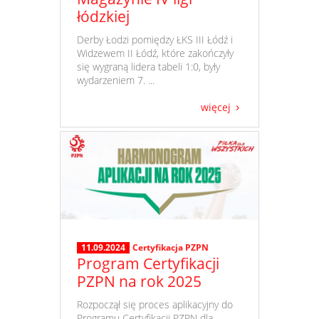
łódzkiej
​ Derby Łodzi pomiędzy ŁKS III Łódź i
Widzewem II Łódź, które zakończyły
się wygraną lidera tabeli 1:0, były
wydarzeniem 7. ...
więcej
11.09.2024
Certyfikacja PZPN
Program Certyfikacji
PZPN na rok 2025
​ Rozpoczął się proces aplikacyjny do
Programu Certyfikacji PZPN dla