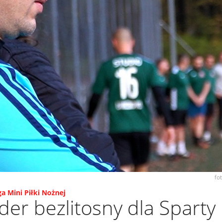
fo
a Mini Piłki Nożnej
er bezlitosny dla Sparty