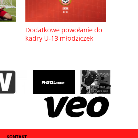
Dodatkowe powołanie do
kadry U-13 młodziczek
KONTAKT