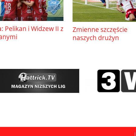
ga: Pelikan i Widzew II z
Zmienne szczęście
anymi
naszych drużyn