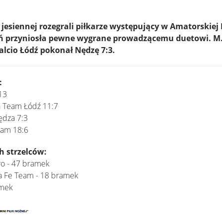
jesiennej rozegrali piłkarze występujący w Amatorskiej L
ń przyniosła pewne wygrane prowadzącemu duetowi. M.L.
Calcio Łódź pokonał Nędzę 7:3.
:
13
a Team Łódź 11:7
ędza 7:3
eam 18:6
h strzelców:
ro - 47 bramek
ta Fe Team - 18 bramek
amek