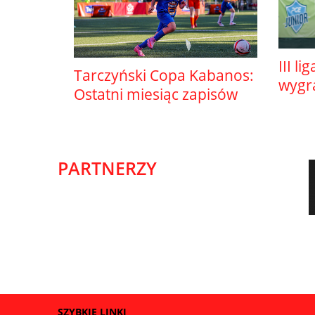
III li
Tarczyński Copa Kabanos:
wygr
Ostatni miesiąc zapisów
PARTNERZY
SZYBKIE LINKI