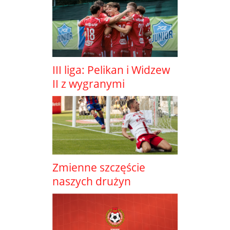
III liga: Pelikan i Widzew
II z wygranymi
Zmienne szczęście
naszych drużyn