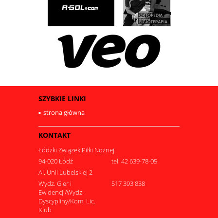
SZYBKIE LINKI
strona główna
KONTAKT
Łódzki Związek Piłki Nożnej
94-020 Łódź
tel: 42 639-78-05
Al. Unii Lubelskiej 2
Wydz. Gier i
517 393 838
Ewidencji/Wydz.
Dyscypliny/Kom. Lic.
Klub