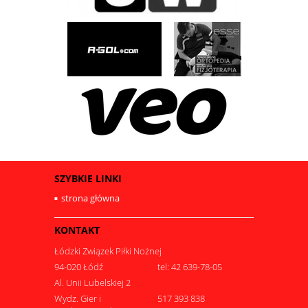
SZYBKIE LINKI
strona główna
KONTAKT
Łódzki Związek Piłki Nożnej
94-020 Łódź
tel: 42 639-78-05
Al. Unii Lubelskiej 2
Wydz. Gier i
517 393 838