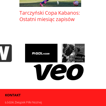
Tarczyński Copa Kabanos:
Ostatni miesiąc zapisów
KONTAKT
Łódzki Związek Piłki Nożnej