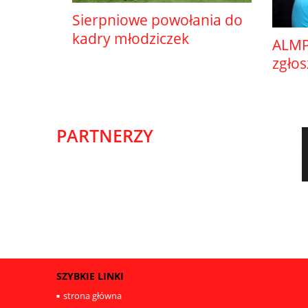
Sierpniowe powołania do
kadry młodziczek
ALMP
zgło
PARTNERZY
SZYBKIE LINKI
strona główna