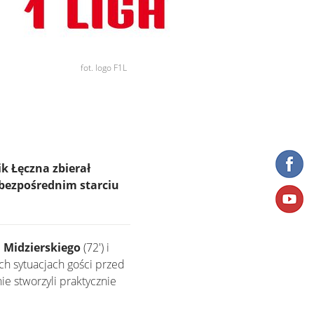
fot. logo F1L
k Łęczna zbierał
 bezpośrednim starciu
 Midzierskiego
(72') i
óch sytuacjach gości przed
nie stworzyli praktycznie