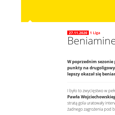
27.11.2020
1 Liga
Beniamine
W poprzednim sezonie p
punkty na drugoligowyc
lepszy okazał się beni
I było to zwycięstwo w pe
Pawła Wojciechowskie
stratą gola uratowały inte
żadnego zagrożenia pod 