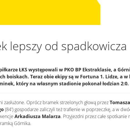
k lepszy od spadkowicza
iłkarze ŁKS występowali w PKO BP Ekstraklasie, a Górni
h boiskach. Teraz obie ekipy są w Fortuna 1. Lidze, a w
aminek, który na własnym stadionie pokonał łodzian 2:0.
łni zasłużone. Oprócz bramek strzelonych głową przez
Tomasza
go
(84') gospodarze zaliczyli też trafienie w poprzeczkę, a w dw
rwencje
Arkadiusza Malarza
. Przyjezdni przez całe spotkanie 
bramką Górnika.