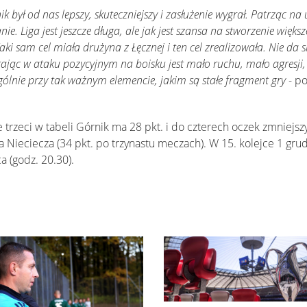
 był od nas lepszy, skuteczniejszy i zasłużenie wygrał. Patrząc na 
ie. Liga jest jeszcze długa, ale jak jest szansa na stworzenie więks
aki sam cel miała drużyna z Łęcznej i ten cel zrealizowała. Nie da 
ając w ataku pozycyjnym na boisku jest mało ruchu, mało agresji, 
gólnie przy tak ważnym elemencie, jakim są stałe fragment gry
- po
 trzeci w tabeli Górnik ma 28 pkt. i do czterech oczek zmniejszy
a Nieciecza (34 pkt. po trzynastu meczach). W 15. kolejce 1 gr
ca (godz. 20.30).