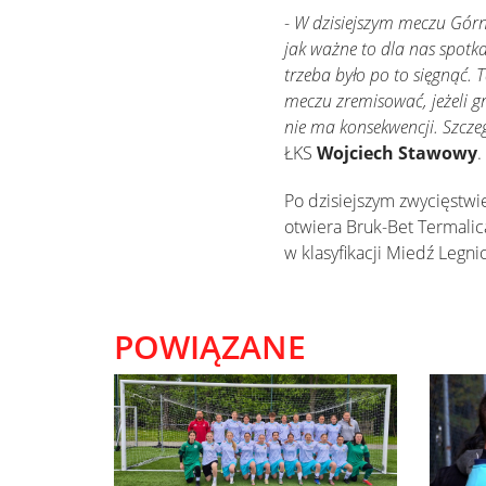
-
W dzisiejszym meczu Górnik
jak ważne to dla nas spotkan
trzeba było po to sięgnąć. T
meczu zremisować, jeżeli gr
nie ma konsekwencji. Szcze
ŁKS
Wojciech Stawowy
.
Po dzisiejszym zwycięstwie
otwiera Bruk-Bet Termalic
w klasyfikacji Miedź Legni
POWIĄZANE