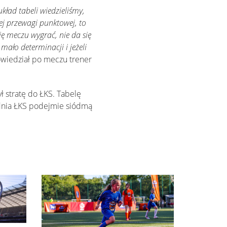
układ tabeli wiedzieliśmy,
zej przewagi punktowej, to
się meczu wygrać, nie da się
mało determinacji i jeżeli
wiedział po meczu trener
ł stratę do ŁKS. Tabelę
udnia ŁKS podejmie siódmą