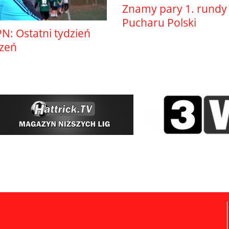
Znamy pary 1. rundy
Pucharu Polski
N: Ostatni tydzień
szeń