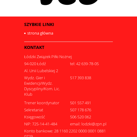
SZYBKIE LINKI
strona główna
KONTAKT
Łódzki Związek Piłki Nożnej
94-020 Łódź
tel: 42 639-78-05
Al. Unii Lubelskiej 2
Wydz. Gier i
517 393 838
Ewidencji/Wydz.
Dyscypliny/Kom. Lic.
Klub
Trener koordynator
501 557 491
Sekretariat
507 178 676
Księgowość
506 520 062
NIP: 725-14-41-484
email: lodzki@zpn.pl
Konto bankowe: 28 1160 2202 0000 0001 0881
0729