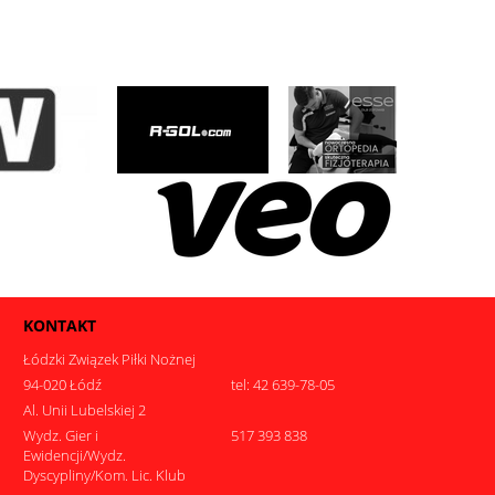
KONTAKT
Łódzki Związek Piłki Nożnej
94-020 Łódź
tel: 42 639-78-05
Al. Unii Lubelskiej 2
Wydz. Gier i
517 393 838
Ewidencji/Wydz.
Dyscypliny/Kom. Lic. Klub