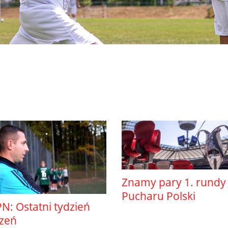
Znamy pary 1. rundy
Pucharu Polski
N: Ostatni tydzień
szeń