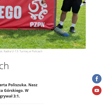
fot. Kadra U-13: Turniej w Policach
ach
rta Poliszuka. Nasz
za Górskiego. W
grywał 3:1.