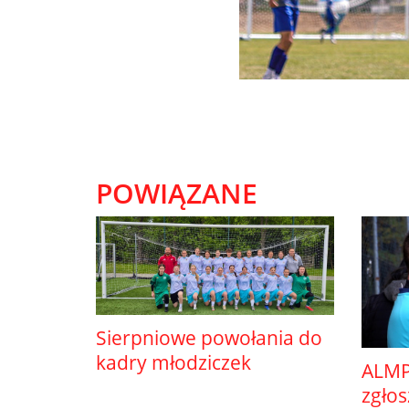
POWIĄZANE
Sierpniowe powołania do
kadry młodziczek
ALMP
zgło