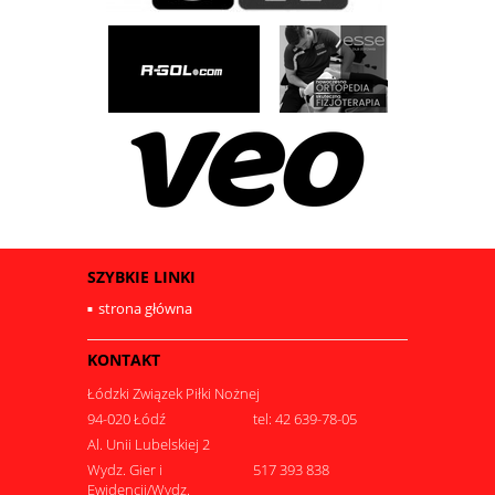
SZYBKIE LINKI
strona główna
KONTAKT
Łódzki Związek Piłki Nożnej
94-020 Łódź
tel: 42 639-78-05
Al. Unii Lubelskiej 2
Wydz. Gier i
517 393 838
Ewidencji/Wydz.