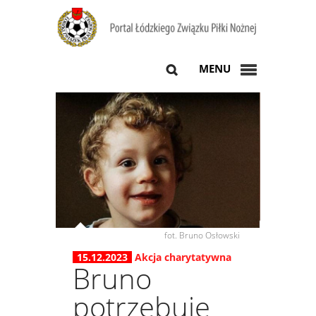
MENU
fot. Bruno Osłowski
15.12.2023
Akcja charytatywna
Bruno
potrzebuje