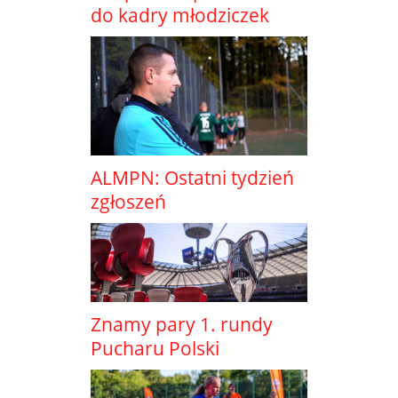
do kadry młodziczek
ALMPN: Ostatni tydzień
zgłoszeń
Znamy pary 1. rundy
Pucharu Polski