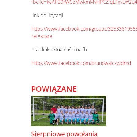
fbclid=IwAR20rWCeMwkmMvHPCZlqLFxvLW2u
link do licytacji
https://www.facebook.com/groups/3253361955
ref=share
oraz link aktualności na fb
https://www.facebook.com/brunowalczyzdmd
POWIĄZANE
Sierpniowe powołania