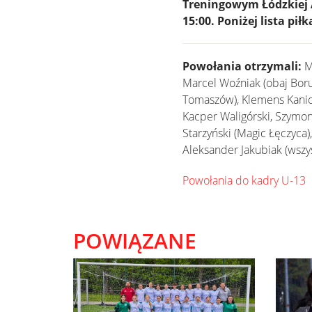
Treningowym Łódzkiej A
15:00. Poniżej lista p
Powołania otrzymali:
Mi
Marcel Woźniak (obaj Borut
Tomaszów), Klemens Kaniow
Kacper Waligórski, Szymon 
Starzyński (Magic Łęczyca)
Aleksander Jakubiak (wszys
Powołania do kadry U-13
POWIĄZANE