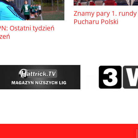
Znamy pary 1. rundy
Pucharu Polski
N: Ostatni tydzień
szeń