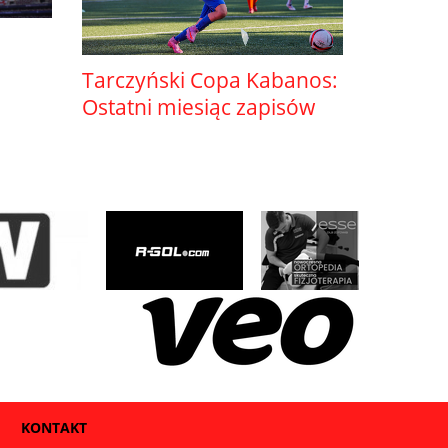
Tarczyński Copa Kabanos:
Ostatni miesiąc zapisów
KONTAKT