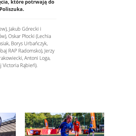
cia, które potrwają do
Poliszuka.
w), Jakub Górecki i
w), Oskar Płocki (Lechia
siak, Borys Urbańczyk,
(obaj RAP Radomsko), Jerzy
rakowiecki, Antoni Loga,
 Victoria Rąbień).