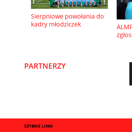
Sierpniowe powołania do
kadry młodziczek
ALMP
zgło
PARTNERZY
SZYBKIE LINKI