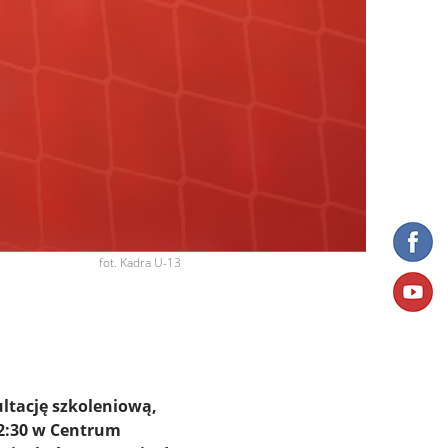
fot. Kadra U-13
ltację szkoleniową,
12:30 w Centrum