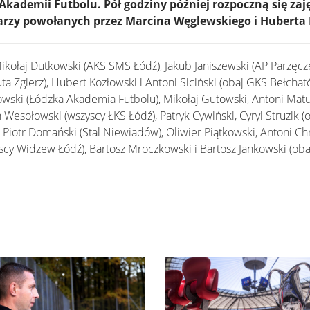
kademii Futbolu. Pół godziny później rozpoczną się zaję
iłkarzy powołanych przez Marcina Węglewskiego i Huberta 
kołaj Dutkowski (AKS SMS Łódź), Jakub Janiszewski (AP Parzęcze
a Zgierz), Hubert Kozłowski i Antoni Siciński (obaj GKS Bełcható
ski (Łódzka Akademia Futbolu), Mikołaj Gutowski, Antoni Matu
Wesołowski (wszyscy ŁKS Łódź), Patryk Cywiński, Cyryl Struzik 
, Piotr Domański (Stal Niewiadów), Oliwier Piątkowski, Antoni Ch
cy Widzew Łódź), Bartosz Mroczkowski i Bartosz Jankowski (obaj