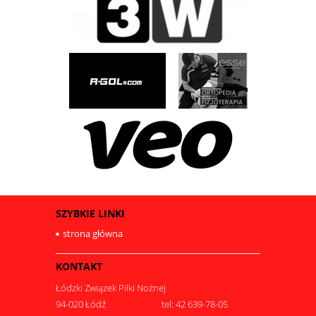
SZYBKIE LINKI
strona główna
KONTAKT
Łódzki Związek Piłki Nożnej
94-020 Łódź
tel: 42 639-78-05