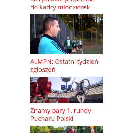
do kadry młodziczek
ALMPN: Ostatni tydzień
zgłoszeń
Znamy pary 1. rundy
Pucharu Polski