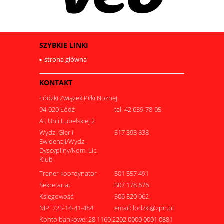
SZYBKIE LINKI
strona główna
KONTAKT
Łódzki Związek Piłki Nożnej
94-020 Łódź
tel: 42 639-78-05
Al. Unii Lubelskiej 2
Wydz. Gier i
517 393 838
Ewidencji/Wydz.
Dyscypliny/Kom. Lic.
Klub
Trener koordynator
501 557 491
Sekretariat
507 178 676
Księgowość
506 520 062
NIP: 725-14-41-484
email: lodzki@zpn.pl
Konto bankowe: 28 1160 2202 0000 0001 0881