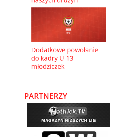
Dodatkowe powołanie
do kadry U-13
młodziczek
PARTNERZY