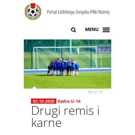
MENU
fot. U-14
02.10.2020
Kadra U-14
Drugi remis i
karne