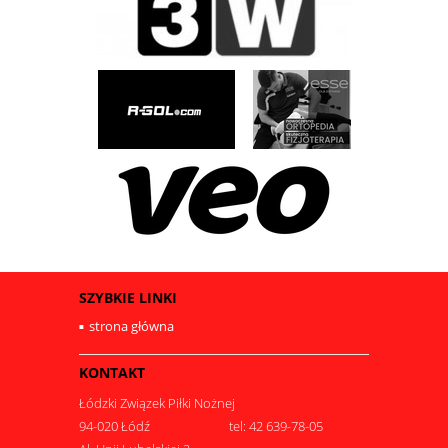
SZYBKIE LINKI
strona główna
KONTAKT
Łódzki Związek Piłki Nożnej
94-020 Łódź
tel: 42 639-78-05