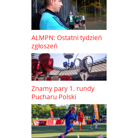
ALMPN: Ostatni tydzień
zgłoszeń
Znamy pary 1. rundy
Pucharu Polski