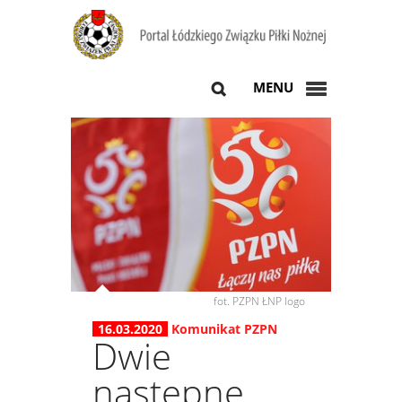
MENU
fot. PZPN ŁNP logo
16.03.2020
Komunikat PZPN
Dwie
następne