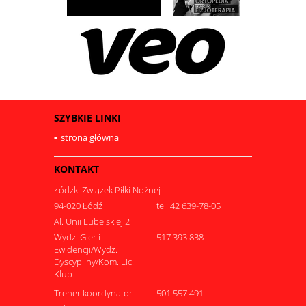
SZYBKIE LINKI
strona główna
KONTAKT
Łódzki Związek Piłki Nożnej
94-020 Łódź
tel: 42 639-78-05
Al. Unii Lubelskiej 2
Wydz. Gier i
517 393 838
Ewidencji/Wydz.
Dyscypliny/Kom. Lic.
Klub
Trener koordynator
501 557 491