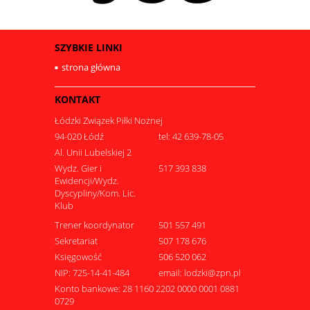
SZYBKIE LINKI
strona główna
KONTAKT
Łódzki Związek Piłki Nożnej
94-020 Łódź
tel: 42 639-78-05
Al. Unii Lubelskiej 2
Wydz. Gier i
517 393 838
Ewidencji/Wydz.
Dyscypliny/Kom. Lic.
Klub
Trener koordynator
501 557 491
Sekretariat
507 178 676
Księgowość
506 520 062
NIP: 725-14-41-484
email: lodzki@zpn.pl
Konto bankowe: 28 1160 2202 0000 0001 0881
0729