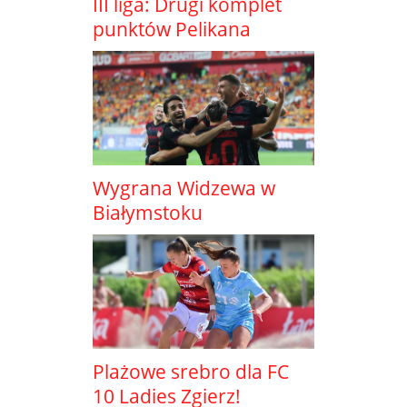
III liga: Drugi komplet
punktów Pelikana
Wygrana Widzewa w
Białymstoku
Plażowe srebro dla FC
10 Ladies Zgierz!