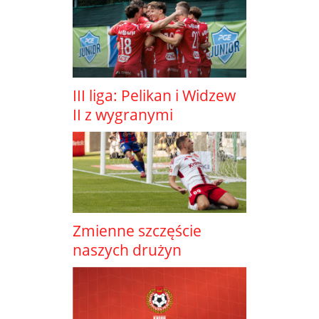
III liga: Pelikan i Widzew
II z wygranymi
Zmienne szczęście
naszych drużyn