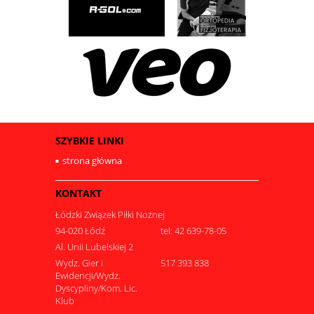
SZYBKIE LINKI
strona główna
KONTAKT
Łódzki Związek Piłki Nożnej
94-020 Łódź
tel: 42 639-78-05
Al. Unii Lubelskiej 2
Wydz. Gier i
517 393 838
Ewidencji/Wydz.
Dyscypliny/Kom. Lic.
Klub