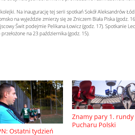
kolejki. Na inaugurację tej serii spotkań Sokół Aleksandrów Łód
msko na wyjeździe zmierzy się ze Zniczem Biała Piska (godz. 1
cowy Świt podejmie Pelikana Łowicz (godz. 17). Spotkanie Le
o przełożone na 23 października (godz. 15).
Znamy pary 1. rundy
Pucharu Polski
N: Ostatni tydzień