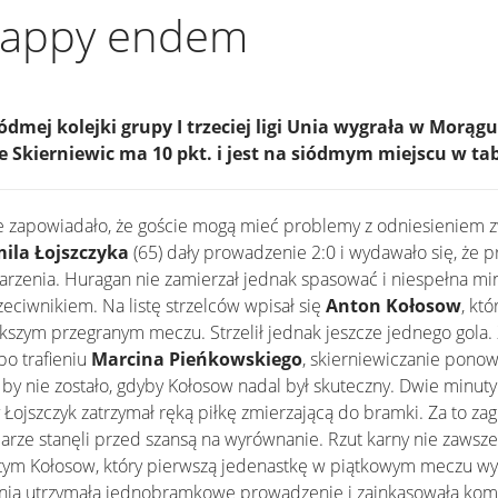
happy endem
mej kolejki grupy I trzeciej ligi Unia wygrała w Morąg
 Skierniewic ma 10 pkt. i jest na siódmym miejscu w tab
ie zapowiadało, że goście mogą mieć problemy z odniesieniem 
ila Łojszczyka
(65) dały prowadzenie 2:0 i wydawało się, że p
zenia. Huragan nie zamierzał jednak spasować i niespełna min
zeciwnikiem. Na listę strzelców wpisał się
Anton Kołosow
, kt
iększym przegranym meczu. Strzelił jednak jeszcze jednego gola. 
po trafieniu
Marcina Pieńkowskiego
, skierniewiczanie pono
ic by nie zostało, gdyby Kołosow nadal był skuteczny. Dwie minu
ojszczyk zatrzymał ręką piłkę zmierzającą do bramki. Za to zag
arze stanęli przed szansą na wyrównanie. Rzut karny nie zawsz
 tym Kołosow, który pierwszą jedenastkę w piątkowym meczu wyko
 Unia utrzymała jednobramkowe prowadzenie i zainkasowała kom