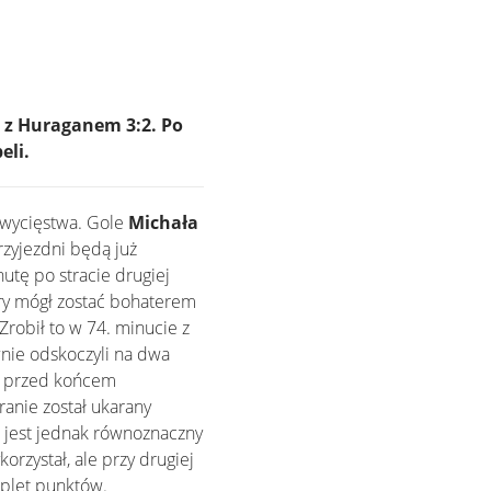
u z Huraganem 3:2. Po
eli.
zwycięstwa. Gole
Michała
rzyjezdni będą już
utę po stracie drugiej
óry mógł zostać bohaterem
Zrobił to w 74. minucie z
wnie odskoczyli na dwa
ty przed końcem
ranie został ukarany
e jest jednak równoznaczny
rzystał, ale przy drugiej
plet punktów.