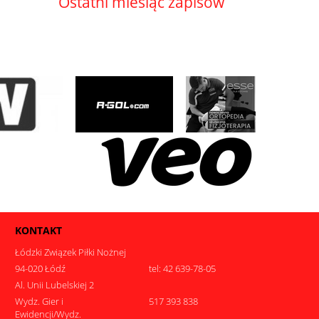
Ostatni miesiąc zapisów
KONTAKT
Łódzki Związek Piłki Nożnej
94-020 Łódź
tel: 42 639-78-05
Al. Unii Lubelskiej 2
Wydz. Gier i
517 393 838
Ewidencji/Wydz.