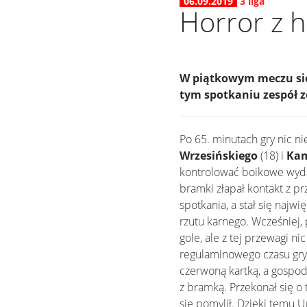
06.09.2019
3 liga
Horror z 
W piątkowym meczu siód
tym spotkaniu zespół ze
Po 65. minutach gry nic n
Wrzesińskiego
(18) i
Kam
kontrolować boikowe wydar
bramki złapał kontakt z pr
spotkania, a stał się najw
rzutu karnego. Wcześniej, 
gole, ale z tej przewagi n
regulaminowego czasu gry Ł
czerwoną kartką, a gospod
z bramką. Przekonał się o
się pomylił. Dzięki temu