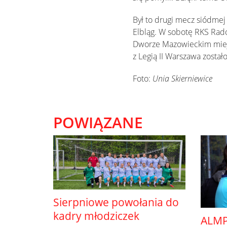
Był to drugi mecz siódmej 
Elbląg. W sobotę RKS Rado
Dworze Mazowieckim miejs
z Legią II Warszawa został
Foto:
Unia Skierniewice
POWIĄZANE
Sierpniowe powołania do
kadry młodziczek
ALMP