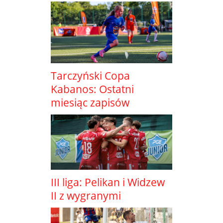
Tarczyński Copa
Kabanos: Ostatni
miesiąc zapisów
III liga: Pelikan i Widzew
II z wygranymi