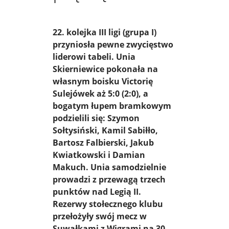
22. kolejka III ligi (grupa I)
przyniosła pewne zwycięstwo
liderowi tabeli. Unia
Skierniewice pokonała na
własnym boisku Victorię
Sulejówek aż 5:0 (2:0), a
bogatym łupem bramkowym
podzielili się: Szymon
Sołtysiński, Kamil Sabiłło,
Bartosz Falbierski, Jakub
Kwiatkowski i Damian
Makuch. Unia samodzielnie
prowadzi z przewagą trzech
punktów nad Legią II.
Rezerwy stołecznego klubu
przełożyły swój mecz w
Suwałkami z Wigrami na 30