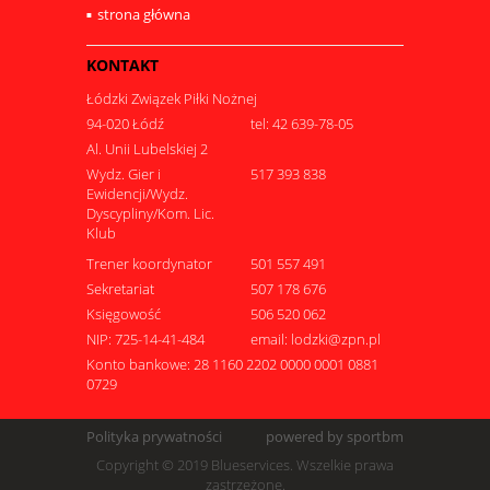
strona główna
KONTAKT
Łódzki Związek Piłki Nożnej
94-020 Łódź
tel: 42 639-78-05
Al. Unii Lubelskiej 2
Wydz. Gier i
517 393 838
Ewidencji/Wydz.
Dyscypliny/Kom. Lic.
Klub
Trener koordynator
501 557 491
Sekretariat
507 178 676
Księgowość
506 520 062
NIP: 725-14-41-484
email: lodzki@zpn.pl
Konto bankowe: 28 1160 2202 0000 0001 0881
0729
Polityka prywatności
powered by sportbm
Copyright © 2019 Blueservices. Wszelkie prawa
zastrzeżone.