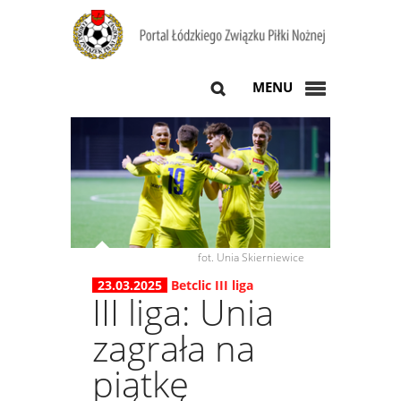
MENU
fot. Unia Skierniewice
23.03.2025
Betclic III liga
III liga: Unia
zagrała na
piątkę