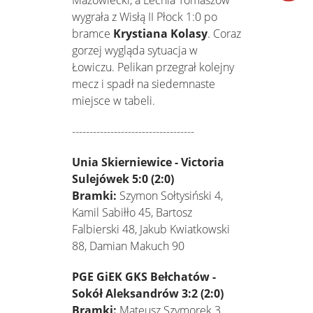
Mazowiecki, a Lechia Tomaszów
wygrała z Wisłą II Płock 1:0 po
bramce
Krystiana Kolasy
. Coraz
gorzej wygląda sytuacja w
Łowiczu. Pelikan przegrał kolejny
mecz i spadł na siedemnaste
miejsce w tabeli.
-----------------------------------
Unia Skierniewice - Victoria
Sulejówek 5:0 (2:0)
Bramki:
Szymon Sołtysiński 4,
Kamil Sabiłło 45, Bartosz
Falbierski 48, Jakub Kwiatkowski
88, Damian Makuch 90
PGE GiEK GKS Bełchatów -
Sokół Aleksandrów 3:2 (2:0)
Bramki:
Mateusz Szymorek 3,