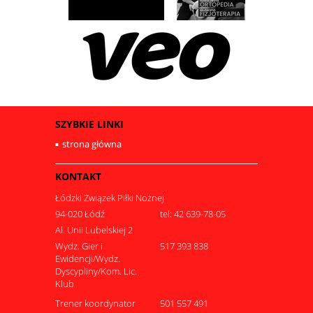
SZYBKIE LINKI
strona główna
KONTAKT
Łódzki Związek Piłki Nożnej
94-020 Łódź
tel: 42 639-78-05
Al. Unii Lubelskiej 2
Wydz. Gier i
517 393 838
Ewidencji/Wydz.
Dyscypliny/Kom. Lic.
Klub
Trener koordynator
501 557 491