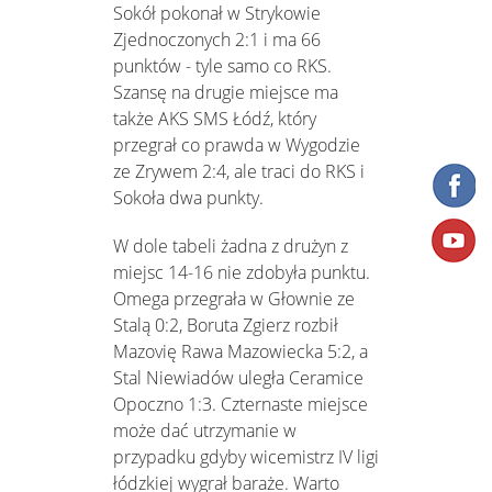
Sokół pokonał w Strykowie
Zjednoczonych 2:1 i ma 66
punktów - tyle samo co RKS.
Szansę na drugie miejsce ma
także AKS SMS Łódź, który
przegrał co prawda w Wygodzie
ze Zrywem 2:4, ale traci do RKS i
Sokoła dwa punkty.
W dole tabeli żadna z drużyn z
miejsc 14-16 nie zdobyła punktu.
Omega przegrała w Głownie ze
Stalą 0:2, Boruta Zgierz rozbił
Mazovię Rawa Mazowiecka 5:2, a
Stal Niewiadów uległa Ceramice
Opoczno 1:3. Czternaste miejsce
może dać utrzymanie w
przypadku gdyby wicemistrz IV ligi
łódzkiej wygrał baraże. Warto