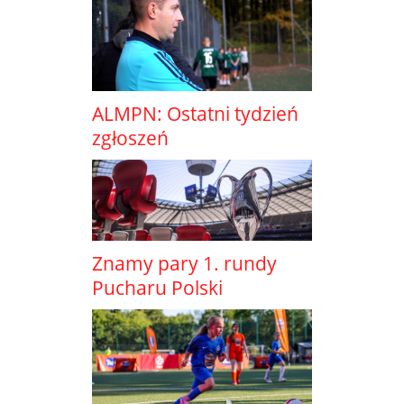
ALMPN: Ostatni tydzień
zgłoszeń
Znamy pary 1. rundy
Pucharu Polski