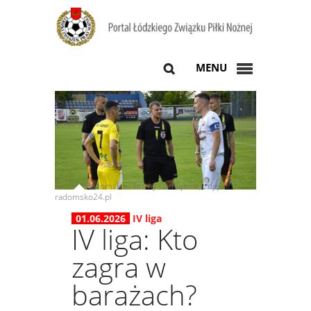
MENU
fot. RKS Radomsko - Termy Poddębice, zdjęcie:
radomsko24.pl
01.06.2026
IV liga
IV liga: Kto
zagra w
barażach?