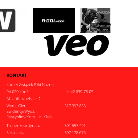
KONTAKT
Łódzki Związek Piłki Nożnej
94-020 Łódź
tel: 42 639-78-05
Al. Unii Lubelskiej 2
Wydz. Gier i
517 393 838
Ewidencji/Wydz.
Dyscypliny/Kom. Lic. Klub
Trener koordynator
501 557 491
Sekretariat
507 178 676