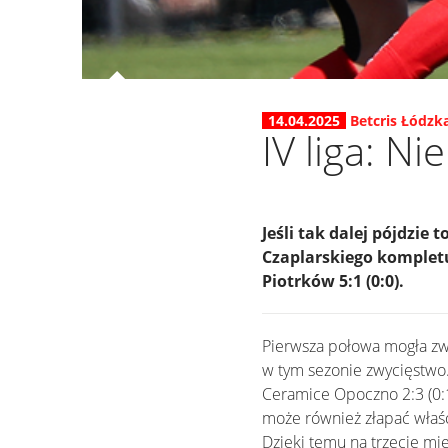
14.04.2025
Betcris Łódzka
IV liga: N
Jeśli tak dalej pójdzie
Czaplarskiego kompletu
Piotrków 5:1 (0:0).
Pierwsza połowa mogła zwi
w tym sezonie zwycięstwo.
Ceramice Opoczno 2:3 (0:1)
może również złapać właś
Dzięki temu na trzecie mi