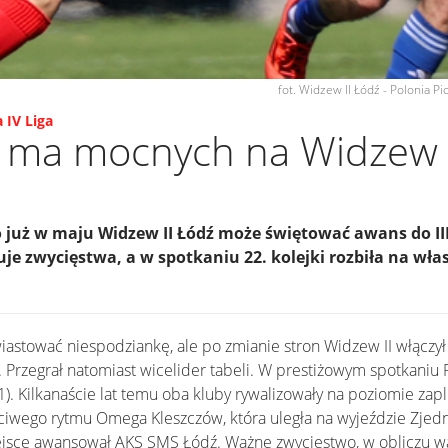
fot. Widzew II Łódź - Polonia P
 IV Liga
ie ma mocnych na Widzew 
 to już w maju Widzew II Łódź może świętować awans do II
je zwycięstwa, a w spotkaniu 22. kolejki rozbiła na wł
astować niespodziankę, ale po zmianie stron Widzew II włączył 
 Przegrał natomiast wicelider tabeli. W prestiżowym spotkaniu
. Kilkanaście lat temu oba kluby rywalizowały na poziomie zapl
ciwego rytmu Omega Kleszczów, która uległa na wyjeździe Zjed
ejsce awansował AKS SMS Łódź. Ważne zwycięstwo, w obliczu wal