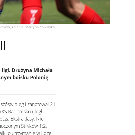
iotrków, zdjęcie: Martyna Kowalska
II
I ligi. Drużyna Michała
asnym boisku Polonię
szósty bieg i zanotował 21
 RKS Radomsko uległ
ecza Ekstraklasy. Nie
noczonym Stryków 1:2.
ki o utrzymanie w lidze,