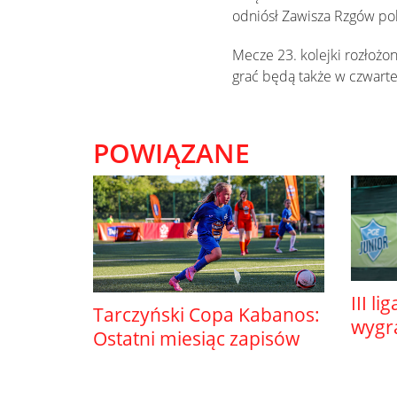
odniósł Zawisza Rzgów po
Mecze 23. kolejki rozłożon
grać będą także w czwartek
POWIĄZANE
III li
Tarczyński Copa Kabanos:
wygr
Ostatni miesiąc zapisów