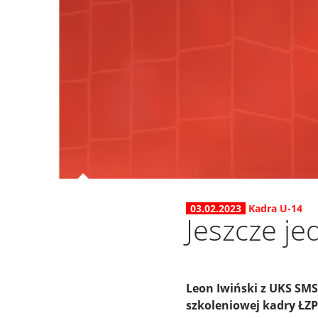
03.02.2023
Kadra U-14
Jeszcze j
Leon Iwiński z UKS SMS
szkoleniowej kadry ŁZP