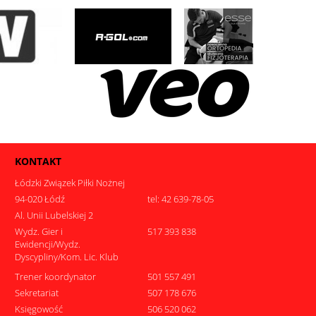
KONTAKT
Łódzki Związek Piłki Nożnej
94-020 Łódź
tel: 42 639-78-05
Al. Unii Lubelskiej 2
Wydz. Gier i
517 393 838
Ewidencji/Wydz.
Dyscypliny/Kom. Lic. Klub
Trener koordynator
501 557 491
Sekretariat
507 178 676
Księgowość
506 520 062