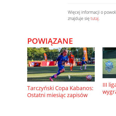
Więcej informacji o powo
znajduje się
tutaj
.
POWIĄZANE
III li
Tarczyński Copa Kabanos:
wygr
Ostatni miesiąc zapisów