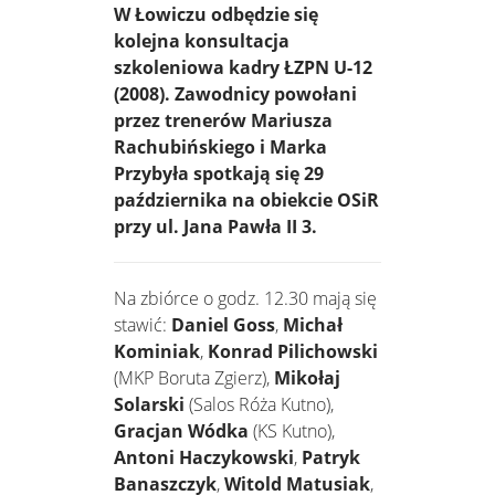
W Łowiczu odbędzie się
kolejna konsultacja
szkoleniowa kadry ŁZPN U-12
(2008). Zawodnicy powołani
przez trenerów Mariusza
Rachubińskiego i Marka
Przybyła spotkają się 29
października na obiekcie OSiR
przy ul. Jana Pawła II 3.
Na zbiórce o godz. 12.30 mają się
stawić:
Daniel Goss
,
Michał
Kominiak
,
Konrad Pilichowski
(MKP Boruta Zgierz),
Mikołaj
Solarski
(Salos Róża Kutno),
Gracjan Wódka
(KS Kutno),
Antoni Haczykowski
,
Patryk
Banaszczyk
,
Witold Matusiak
,