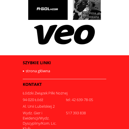
SZYBKIE LINKI
strona główna
KONTAKT
Łódzki Związek Piłki Nożnej
94-020 Łódź
tel: 42 639-78-05
Al. Unii Lubelskiej 2
Wydz. Gier i
517 393 838
Ewidencji/Wydz.
Dyscypliny/Kom. Lic.
Klub