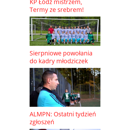
KP Łódź mistrzem,
Termy ze srebrem!
Sierpniowe powołania
do kadry młodziczek
ALMPN: Ostatni tydzień
zgłoszeń