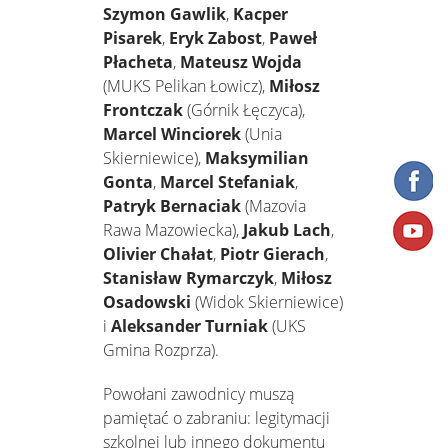
Szymon Gawlik
,
Kacper
Pisarek
,
Eryk Zabost
,
Paweł
Płacheta
,
Mateusz Wojda
(MUKS Pelikan Łowicz),
Miłosz
Frontczak
(Górnik Łęczyca),
Marcel Winciorek
(Unia
Skierniewice),
Maksymilian
Gonta
,
Marcel Stefaniak
,
Patryk Bernaciak
(Mazovia
Rawa Mazowiecka),
Jakub Lach
,
Olivier Chałat
,
Piotr Gierach
,
Stanisław Rymarczyk
,
Miłosz
Osadowski
(Widok Skierniewice)
i
Aleksander Turniak
(UKS
Gmina Rozprza).
Powołani zawodnicy muszą
pamiętać o zabraniu: legitymacji
szkolnej lub innego dokumentu