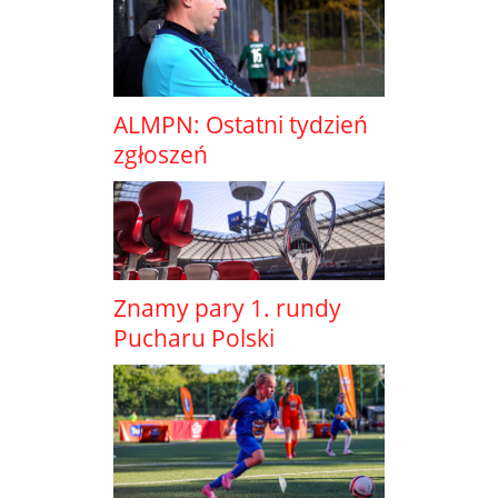
ALMPN: Ostatni tydzień
zgłoszeń
Znamy pary 1. rundy
Pucharu Polski