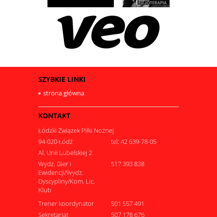
SZYBKIE LINKI
strona główna
KONTAKT
Łódzki Związek Piłki Nożnej
94-020 Łódź
tel: 42 639-78-05
Al. Unii Lubelskiej 2
Wydz. Gier i
517 393 838
Ewidencji/Wydz.
Dyscypliny/Kom. Lic.
Klub
Trener koordynator
501 557 491
Sekretariat
507 178 676