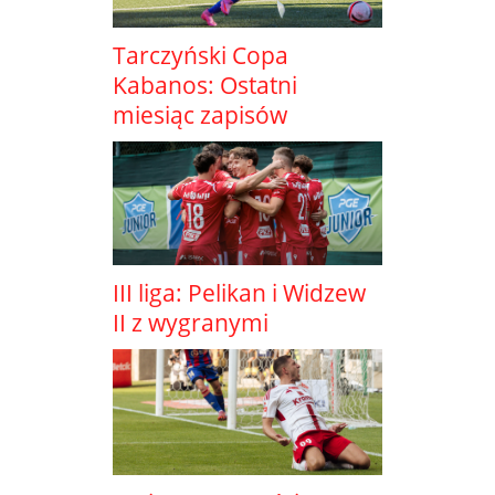
Tarczyński Copa
Kabanos: Ostatni
miesiąc zapisów
III liga: Pelikan i Widzew
II z wygranymi