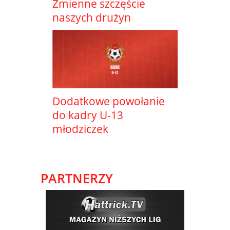
Zmienne szczęście
naszych drużyn
Dodatkowe powołanie
do kadry U-13
młodziczek
PARTNERZY