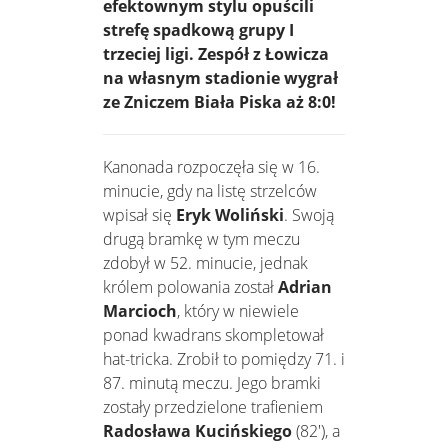
efektownym stylu opuścili
strefę spadkową grupy I
trzeciej ligi. Zespół z Łowicza
na własnym stadionie wygrał
ze Zniczem Biała Piska aż 8:0!
Kanonada rozpoczęła się w 16.
minucie, gdy na listę strzelców
wpisał się
Eryk Woliński
. Swoją
drugą bramkę w tym meczu
zdobył w 52. minucie, jednak
królem polowania został
Adrian
Marcioch
, który w niewiele
ponad kwadrans skompletował
hat-tricka. Zrobił to pomiędzy 71. i
87. minutą meczu. Jego bramki
zostały przedzielone trafieniem
Radosława Kucińskiego
(82'), a