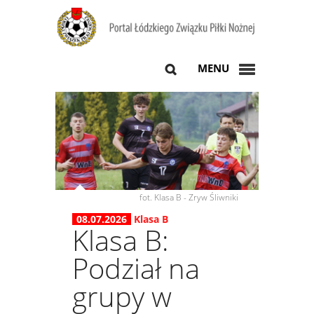
MENU
fot. Klasa B - Zryw Śliwniki
08.07.2026
Klasa B
Klasa B:
Podział na
grupy w