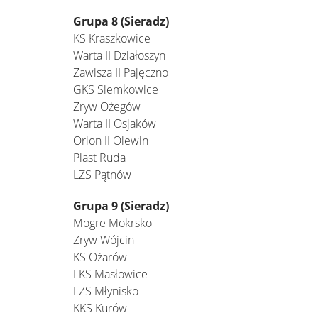
Grupa 8 (Sieradz)
KS Kraszkowice
Warta II Działoszyn
Zawisza II Pajęczno
GKS Siemkowice
Zryw Ożegów
Warta II Osjaków
Orion II Olewin
Piast Ruda
LZS Pątnów
Grupa 9 (Sieradz)
Mogre Mokrsko
Zryw Wójcin
KS Ożarów
LKS Masłowice
LZS Młynisko
KKS Kurów