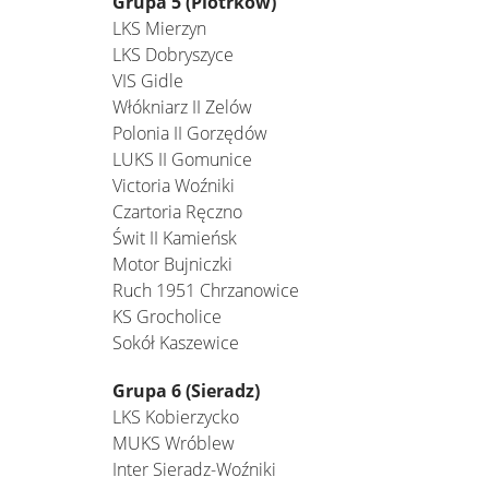
Grupa 5 (Piotrków)
LKS Mierzyn
LKS Dobryszyce
VIS Gidle
Włókniarz II Zelów
Polonia II Gorzędów
LUKS II Gomunice
Victoria Woźniki
Czartoria Ręczno
Świt II Kamieńsk
Motor Bujniczki
Ruch 1951 Chrzanowice
KS Grocholice
Sokół Kaszewice
Grupa 6 (Sieradz)
LKS Kobierzycko
MUKS Wróblew
Inter Sieradz-Woźniki