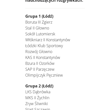
nadchodzących rozgrywkach.
Grupa 1 (Łódź)
Boruta III Zgierz
Stal II Głowno
Sokół Lutomiersk
Włókniarz II Konstantynów
Łódzki Klub Sportowy
Rozwój Głowno
KAS II Konstantynów
Bzura II Ozorków
SAP II Parzęczew
Olimpijczyk Pęczniew
Grupa 2 (Łódź)
LKS Dąbrówka
MKS II Żychlin
Zryw Śliwniki
Start Szczawin