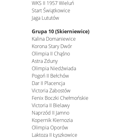
WKS II 1957 Wieluń
Start Świątkowice
Jaga Lututów
Grupa 10 (Skierniewice)
Kalina Domaniewice
Korona Stary Dwór
Olimpia II Chąśno
Astra Zduny
Olimpia Niedźwiada
Pogoń II Bełchów
Dar II Placencja
Victoria Zabostów
Fenix Boczki Chełmońskie
Victoria II Bielawy
Naprzód II Jamno
Kopernik Kiernozia
Olimpia Oporów
Laktoza II Łyszkowice