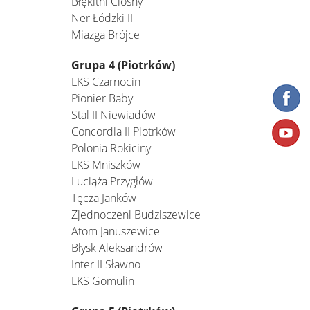
Błękitni Ciosny
Ner Łódzki II
Miazga Brójce
Grupa 4 (Piotrków)
LKS Czarnocin
Pionier Baby
Stal II Niewiadów
Concordia II Piotrków
Polonia Rokiciny
LKS Mniszków
Luciąża Przygłów
Tęcza Janków
Zjednoczeni Budziszewice
Atom Januszewice
Błysk Aleksandrów
Inter II Sławno
LKS Gomulin