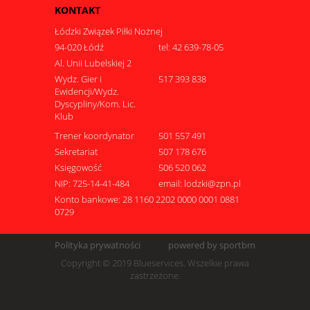
KONTAKT
Łódzki Związek Piłki Nożnej
94-020 Łódź
tel: 42 639-78-05
Al. Unii Lubelskiej 2
Wydz. Gier i
517 393 838
Ewidencji/Wydz.
Dyscypliny/Kom. Lic.
Klub
Trener koordynator
501 557 491
Sekretariat
507 178 676
Księgowość
506 520 062
NIP: 725-14-41-484
email: lodzki@zpn.pl
Konto bankowe: 28 1160 2202 0000 0001 0881
0729
Polityka prywatności
powered by sportbm
Copyright © 2019 Blueservices. Wszelkie prawa
zastrzeżone.