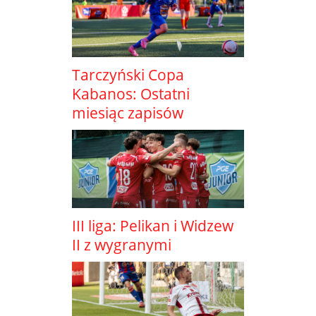
Tarczyński Copa
Kabanos: Ostatni
miesiąc zapisów
III liga: Pelikan i Widzew
II z wygranymi