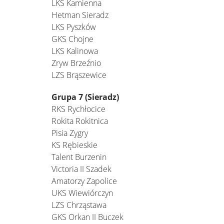
LKS Kamienna
Hetman Sieradz
LKS Pyszków
GKS Chojne
LKS Kalinowa
Zryw Brzeźnio
LZS Brąszewice
Grupa 7 (Sieradz)
RKS Rychłocice
Rokita Rokitnica
Pisia Zygry
KS Rębieskie
Talent Burzenin
Victoria II Szadek
Amatorzy Zapolice
UKS Wiewiórczyn
LZS Chrząstawa
GKS Orkan II Buczek