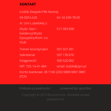
KONTAKT
Łódzki Związek Piłki Nożnej
94-020 Łódź
tel: 42 639-78-05
Al. Unii Lubelskiej 2
Wydz. Gier i
517 393 838
Ewidencji/Wydz.
Dyscypliny/Kom. Lic.
Klub
Trener koordynator
501 557 491
Sekretariat
507 178 676
Księgowość
506 520 062
NIP: 725-14-41-484
email: lodzki@zpn.pl
Konto bankowe: 28 1160 2202 0000 0001 0881
0729
Polityka prywatności
powered by sportbm
Copyright © 2019 Blueservices. Wszelkie prawa
zastrzeżone.