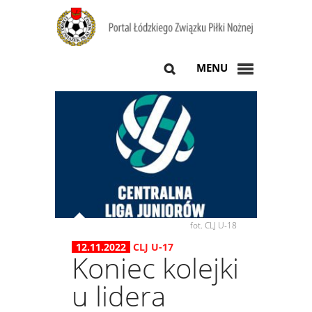
MENU
fot. CLJ U-18
12.11.2022
CLJ U-17
Koniec kolejki
u lidera