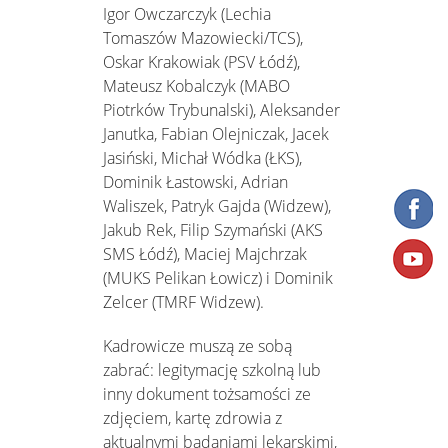
Igor Owczarczyk (Lechia
Tomaszów Mazowiecki/TCS),
Oskar Krakowiak (PSV Łódź),
Mateusz Kobalczyk (MABO
Piotrków Trybunalski), Aleksander
Janutka, Fabian Olejniczak, Jacek
Jasiński, Michał Wódka (ŁKS),
Dominik Łastowski, Adrian
Waliszek, Patryk Gajda (Widzew),
Jakub Rek, Filip Szymański (AKS
SMS Łódź), Maciej Majchrzak
(MUKS Pelikan Łowicz) i Dominik
Zelcer (TMRF Widzew).
Kadrowicze muszą ze sobą
zabrać: legitymację szkolną lub
inny dokument tożsamości ze
zdjęciem, kartę zdrowia z
aktualnymi badaniami lekarskimi,