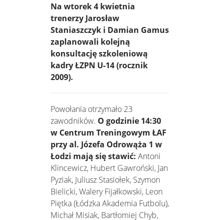
Na wtorek 4 kwietnia
trenerzy Jarosław
Staniaszczyk i Damian Gamus
zaplanowali kolejną
konsultację szkoleniową
kadry ŁZPN U-14 (rocznik
2009).
Powołania otrzymało 23
zawodników.
O godzinie 14:30
w Centrum Treningowym ŁAF
przy al. Józefa Odrowąża 1 w
Łodzi mają się stawić:
Antoni
Klincewicz, Hubert Gawroński, Jan
Pyziak, Juliusz Stasiołek, Szymon
Bielicki, Walery Fijałkowski, Leon
Piętka (Łódzka Akademia Futbolu),
Michał Misiak, Bartłomiej Chyb,