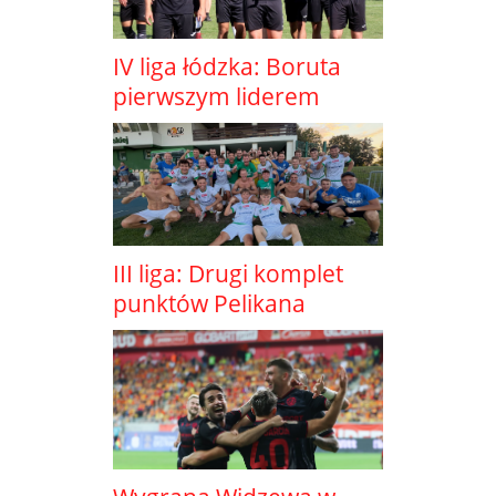
IV liga łódzka: Boruta
pierwszym liderem
III liga: Drugi komplet
punktów Pelikana