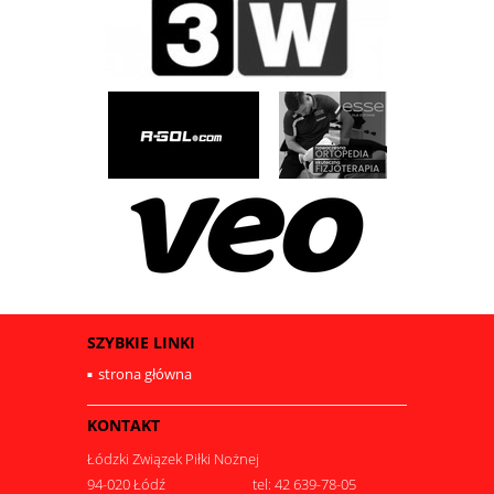
SZYBKIE LINKI
strona główna
KONTAKT
Łódzki Związek Piłki Nożnej
94-020 Łódź
tel: 42 639-78-05