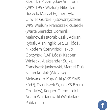
Sieradz), Przemysław Śnietura
(WKS 1957 Wieluń), Nikodem
Buczek, Marcel Pęcherczyk,
Oliwier Gurbiel (Stowarzyszenie
WKS Wieluń), Franciszek Rusiecki
(Warta Sieradz), Dominik
Malinowski (Korab Łask), Adrian
Rybak, Alan Inglik (SPSCH łódź),
Nikodem Czerwiński, Jakub
Górzyński (ŁAF Łódź), Kacper
Winiecki, Aleksander Sujka,
Franciszek Jankowski, Marcel Duś,
Natan Kubiak (Widzew),
Aleksander Kopański (AKS SMS
Łódź), Franciszek Sęk (UKS Bzura
Ozorków), Kecper Olenderek i
Adam Woldanowski (Włókniarz
Pabianice).