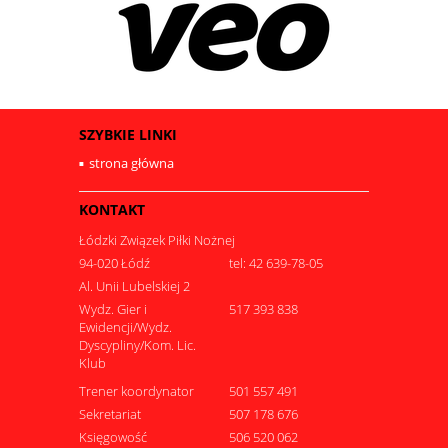
SZYBKIE LINKI
strona główna
KONTAKT
Łódzki Związek Piłki Nożnej
94-020 Łódź
tel: 42 639-78-05
Al. Unii Lubelskiej 2
Wydz. Gier i
517 393 838
Ewidencji/Wydz.
Dyscypliny/Kom. Lic.
Klub
Trener koordynator
501 557 491
Sekretariat
507 178 676
Księgowość
506 520 062