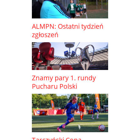
ALMPN: Ostatni tydzień
zgłoszeń
Znamy pary 1. rundy
Pucharu Polski