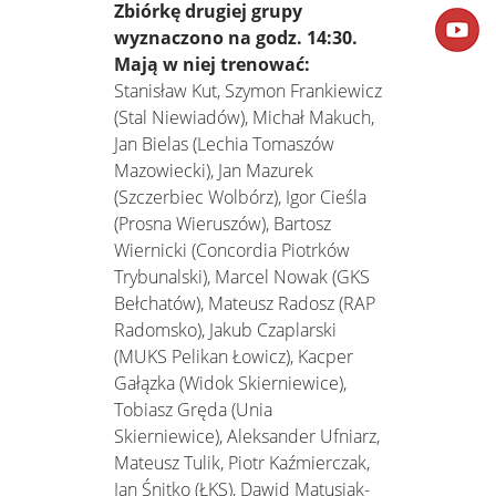
Zbiórkę drugiej grupy
wyznaczono na godz. 14:30.
Mają w niej trenować:
Stanisław Kut, Szymon Frankiewicz
(Stal Niewiadów), Michał Makuch,
Jan Bielas (Lechia Tomaszów
Mazowiecki), Jan Mazurek
(Szczerbiec Wolbórz), Igor Cieśla
(Prosna Wieruszów), Bartosz
Wiernicki (Concordia Piotrków
Trybunalski), Marcel Nowak (GKS
Bełchatów), Mateusz Radosz (RAP
Radomsko), Jakub Czaplarski
(MUKS Pelikan Łowicz), Kacper
Gałązka (Widok Skierniewice),
Tobiasz Gręda (Unia
Skierniewice), Aleksander Ufniarz,
Mateusz Tulik, Piotr Kaźmierczak,
Jan Śnitko (ŁKS), Dawid Matusiak-