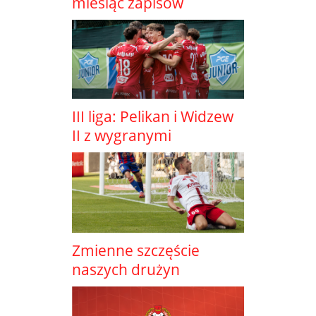
miesiąc zapisów
III liga: Pelikan i Widzew
II z wygranymi
Zmienne szczęście
naszych drużyn