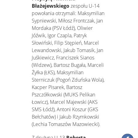
Błażejewskiego
zespołu U-14
powołania otrzymali: Maksymilian
Sypniewski, Miłosz Frontczak, Jan
Mordaka (PSV Łódź), Oliwier
Jóźwik, Igor Czapla, Patryk
Słowiński, Filip Stępień, Marcel
Lewandowski, Jakub Tomasik, Jan
Juśkiewicz, Franciszek Sianos
(Widzew), Bartosz Bugała, Marceli
Żyłka (ŁKS), Maksymilian
Sterniczuk (Pogoń Zduńska Wola),
Kacper Pisarek, Bartosz
Pszczółkowski (MUKS Pelikan
Łowicz), Marcel Majewski (AKS
SMS Łódź), Antoni Koszur (GKS
Bełchatów) i Jakub Rzymkowski
(Lechia Tomaszów Mazowiecki).
Z drużyną U-13
Roberta