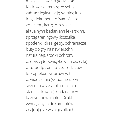
mają się stawić o godz. 7.45.
Kadrowicze muszą ze sobą
zabrać: legitymację szkolną lub
inny dokument tożsamości ze
zdjęciem, kartę zdrowia z
aktualnymi badaniami lekarskimi,
sprzęt treningowy (koszulka,
spodenki, dres, getry, ochraniacze,
buty do gry na nawierzchni
naturalnej), środki ochrony
osobistej (obowiązkowe maseczki)
oraz podpisane przez rodziców
lub opiekunów prawnych
oświadczenia (składane raz w
sezonie) wraz z informacją o
stanie zdrowia (składana przy
każdym powołaniu). Druki
wymaganych dokumentów
znajdują się w załącznikach.