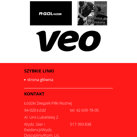
SZYBKIE LINKI
strona główna
KONTAKT
Łódzki Związek Piłki Nożnej
94-020 Łódź
tel: 42 639-78-05
Al. Unii Lubelskiej 2
Wydz. Gier i
517 393 838
Ewidencji/Wydz.
Dyscypliny/Kom. Lic.