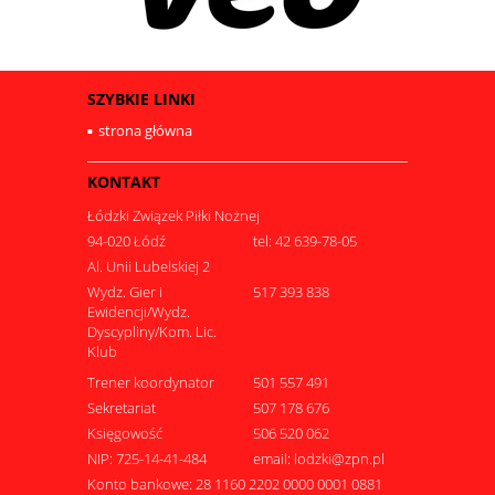
SZYBKIE LINKI
strona główna
KONTAKT
Łódzki Związek Piłki Nożnej
94-020 Łódź
tel: 42 639-78-05
Al. Unii Lubelskiej 2
Wydz. Gier i
517 393 838
Ewidencji/Wydz.
Dyscypliny/Kom. Lic.
Klub
Trener koordynator
501 557 491
Sekretariat
507 178 676
Księgowość
506 520 062
NIP: 725-14-41-484
email: lodzki@zpn.pl
Konto bankowe: 28 1160 2202 0000 0001 0881