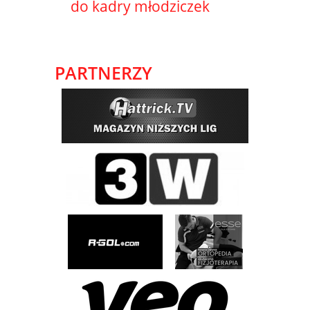
do kadry młodziczek
PARTNERZY