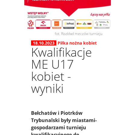
fot. Rozkład meczów turnieju
18.10.2023
Piłka nożna kobiet
Kwalifikacje
ME U17
kobiet -
wyniki
Bełchatów i Piotrków
Trybunalski były miastami-
gospodarzami turnieju
kwalifikacyjnego do