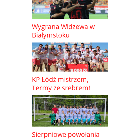
Wygrana Widzewa w
Białymstoku
KP Łódź mistrzem,
Termy ze srebrem!
Sierpniowe powołania