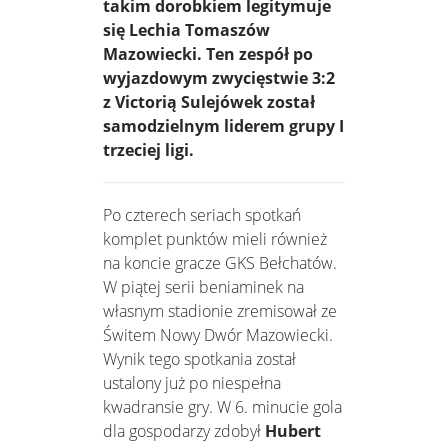
takim dorobkiem legitymuje
się Lechia Tomaszów
Mazowiecki. Ten zespół po
wyjazdowym zwycięstwie 3:2
z Victorią Sulejówek został
samodzielnym liderem grupy I
trzeciej ligi.
Po czterech seriach spotkań
komplet punktów mieli również
na koncie gracze GKS Bełchatów.
W piątej serii beniaminek na
własnym stadionie zremisował ze
Świtem Nowy Dwór Mazowiecki.
Wynik tego spotkania został
ustalony już po niespełna
kwadransie gry. W 6. minucie gola
dla gospodarzy zdobył
Hubert