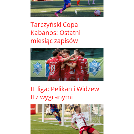
Tarczyński Copa
Kabanos: Ostatni
miesiąc zapisów
III liga: Pelikan i Widzew
II z wygranymi