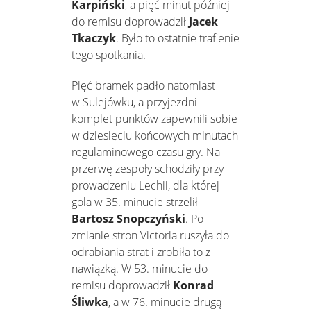
Karpiński
, a pięć minut później
do remisu doprowadził
Jacek
Tkaczyk
. Było to ostatnie trafienie
tego spotkania.
Pięć bramek padło natomiast
w Sulejówku, a przyjezdni
komplet punktów zapewnili sobie
w dziesięciu końcowych minutach
regulaminowego czasu gry. Na
przerwę zespoły schodziły przy
prowadzeniu Lechii, dla której
gola w 35. minucie strzelił
Bartosz Snopczyński
. Po
zmianie stron Victoria ruszyła do
odrabiania strat i zrobiła to z
nawiązką. W 53. minucie do
remisu doprowadził
Konrad
Śliwka
, a w 76. minucie drugą