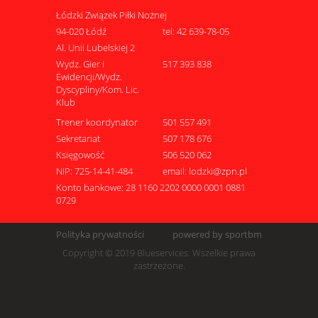
Łódzki Związek Piłki Nożnej
94-020 Łódź
tel: 42 639-78-05
Al. Unii Lubelskiej 2
Wydz. Gier i
517 393 838
Ewidencji/Wydz.
Dyscypliny/Kom. Lic.
Klub
Trener koordynator
501 557 491
Sekretariat
507 178 676
Księgowość
506 520 062
NIP: 725-14-41-484
email: lodzki@zpn.pl
Konto bankowe: 28 1160 2202 0000 0001 0881
0729
Polityka prywatności
powered by sportbm
Copyright © 2019 Blueservices. Wszelkie prawa
zastrzeżone.