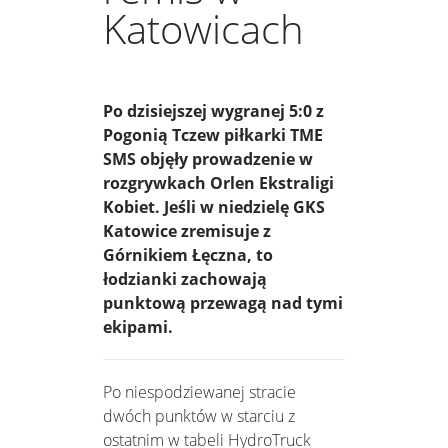
Katowicach
Po dzisiejszej wygranej 5:0 z
Pogonią Tczew piłkarki TME
SMS objęły prowadzenie w
rozgrywkach Orlen Ekstraligi
Kobiet. Jeśli w niedzielę GKS
Katowice zremisuje z
Górnikiem Łęczna, to
łodzianki zachowają
punktową przewagą nad tymi
ekipami.
Po niespodziewanej stracie
dwóch punktów w starciu z
ostatnim w tabeli HydroTruck