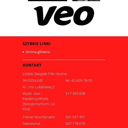
SZYBKIE LINKI
strona główna
KONTAKT
Łódzki Związek Piłki Nożnej
94-020 Łódź
tel: 42 639-78-05
Al. Unii Lubelskiej 2
Wydz. Gier i
517 393 838
Ewidencji/Wydz.
Dyscypliny/Kom. Lic.
Klub
Trener koordynator
501 557 491
Sekretariat
507 178 676