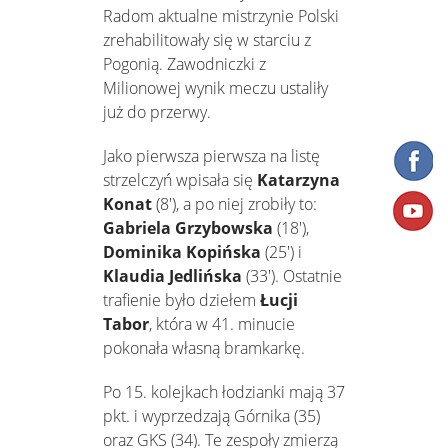
Radom aktualne mistrzynie Polski
zrehabilitowały się w starciu z
Pogonią. Zawodniczki z
Milionowej wynik meczu ustaliły
już do przerwy.
Jako pierwsza pierwsza na listę
strzelczyń wpisała się
Katarzyna
Konat
(8'), a po niej zrobiły to:
Gabriela Grzybowska
(18'),
Dominika Kopińska
(25') i
Klaudia Jedlińska
(33'). Ostatnie
trafienie było dziełem
Łucji
Tabor
, która w 41. minucie
pokonała własną bramkarkę.
Po 15. kolejkach łodzianki mają 37
pkt. i wyprzedzają Górnika (35)
oraz GKS (34). Te zespoły zmierzą