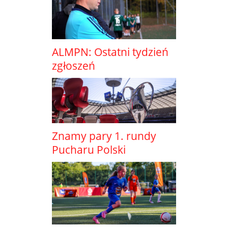
ALMPN: Ostatni tydzień
zgłoszeń
Znamy pary 1. rundy
Pucharu Polski