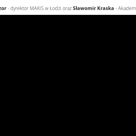
zor
- dyrektor MAKiS w Łodzi oraz
Sławomir Kraska
- Akadem