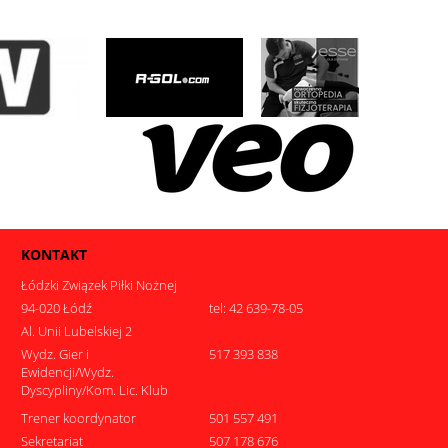
KONTAKT
Łódzki Związek Piłki Nożnej
94-020 Łódź
tel: 42 639-78-05
Al. Unii Lubelskiej 2
Wydz. Gier i
517 393 838
Ewidencji/Wydz.
Dyscypliny/Kom. Lic. Klub
Trener koordynator
501 557 491
Sekretariat
507 178 676