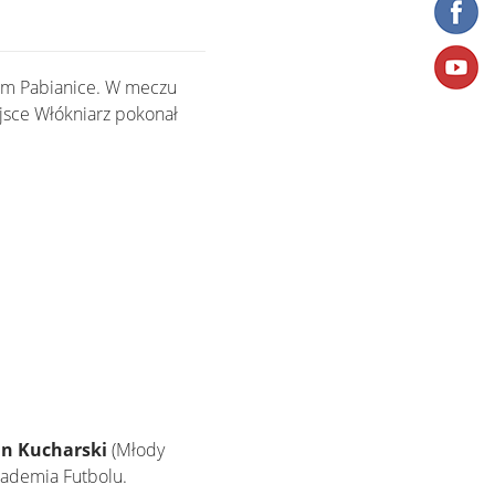
zem Pabianice. W meczu
jsce Włókniarz pokonał
an Kucharski
(Młody
ademia Futbolu.