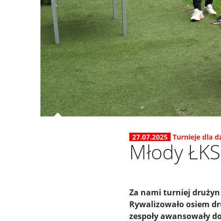
27.07.2025
Turnieje dla dz
Młody ŁKS 
Za nami turniej drużyn 
Rywalizowało osiem dru
zespoły awansowały do 