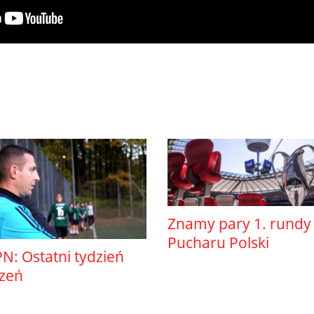
Znamy pary 1. rundy
Pucharu Polski
N: Ostatni tydzień
szeń