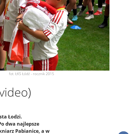
fot. ŁKS Łódź - rocznik 2015
video)
sta Łodzi.
Po dwa najlepsze
kniarz Pabianice, a w