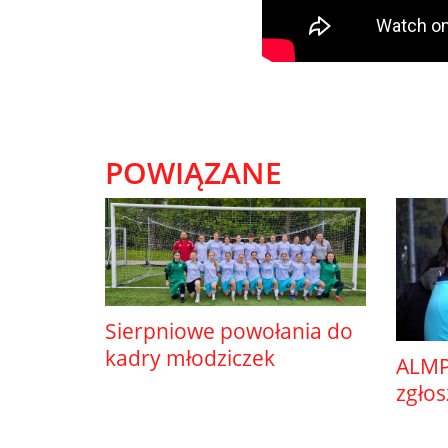
POWIĄZANE
Sierpniowe powołania do
kadry młodziczek
ALMP
zgło