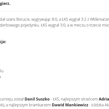
gierz.
dał szans Borucie, wygrywając 8:0, a ŁKS wygrał 3:2 z Włókniar
derbowego pojedynku. ŁKS wygrał 3:0, a w meczu o trzecie mie
cja:
lu
a
urnieju został
Danil Suszko
- ŁKS, najlepszym strzelcem
Adri
ek), a najlepszym bramkarzem
Dawid Mankiewicz
- Łódzka Ak