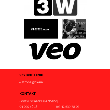
SZYBKIE LINKI
strona główna
KONTAKT
Łódzki Związek Piłki Nożnej
94-020 Łódź
tel: 42 639-78-05