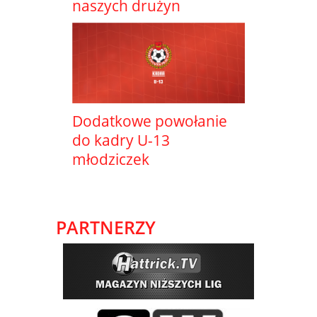
naszych drużyn
Dodatkowe powołanie
do kadry U-13
młodziczek
PARTNERZY