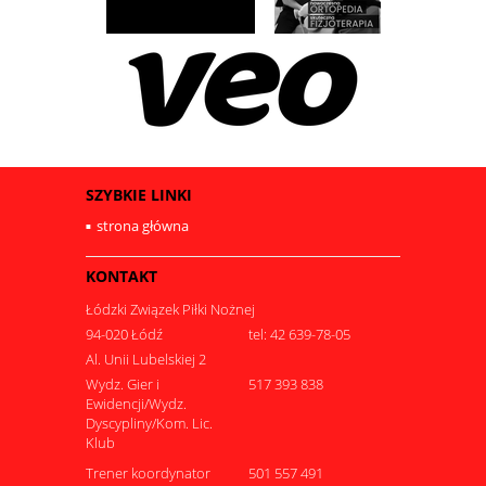
SZYBKIE LINKI
strona główna
KONTAKT
Łódzki Związek Piłki Nożnej
94-020 Łódź
tel: 42 639-78-05
Al. Unii Lubelskiej 2
Wydz. Gier i
517 393 838
Ewidencji/Wydz.
Dyscypliny/Kom. Lic.
Klub
Trener koordynator
501 557 491