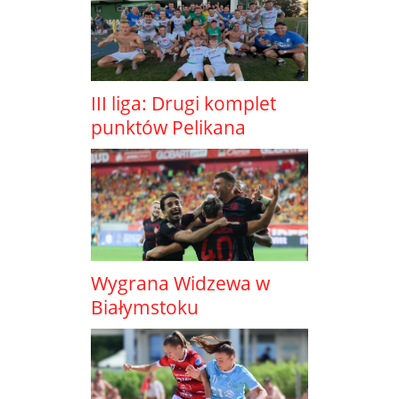
III liga: Drugi komplet
punktów Pelikana
Wygrana Widzewa w
Białymstoku