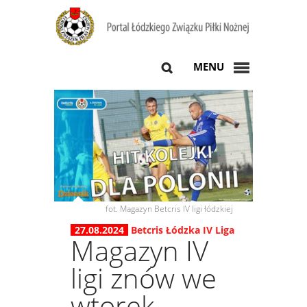
MENU
fot. Magazyn Betcris IV ligi łódzkiej
27.08.2024
Betcris Łódzka IV Liga
Magazyn IV
ligi znów we
wtorek