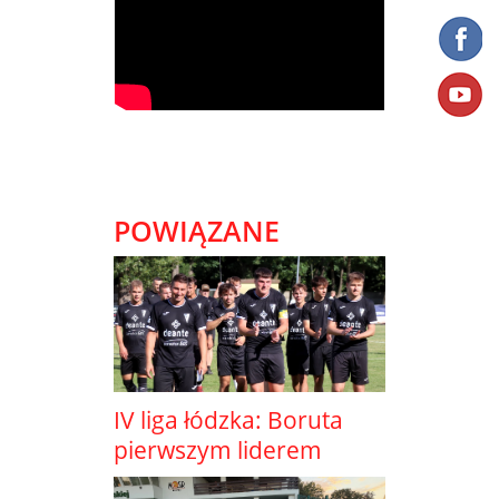
POWIĄZANE
IV liga łódzka: Boruta
pierwszym liderem