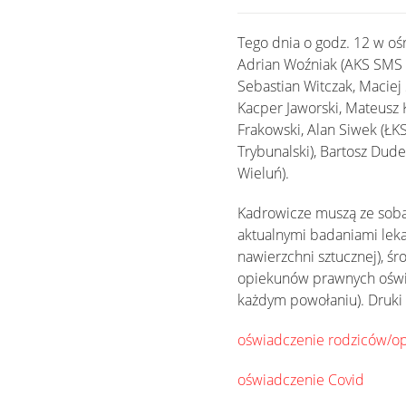
Tego dnia o godz. 12 w ośr
Adrian Woźniak (AKS SMS Ł
Sebastian Witczak, Maciej
Kacper Jaworski, Mateusz 
Frakowski, Alan Siwek (ŁKS
Trybunalski), Bartosz Dud
Wieluń).
Kadrowicze muszą ze sobą 
aktualnymi badaniami lekar
nawierzchni sztucznej), ś
opiekunów prawnych oświad
każdym powołaniu). Druki
oświadczenie rodziców/o
oświadczenie Covid