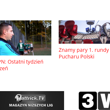
Znamy pary 1. rundy
Pucharu Polski
N: Ostatni tydzień
szeń