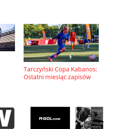
Tarczyński Copa Kabanos:
Ostatni miesiąc zapisów