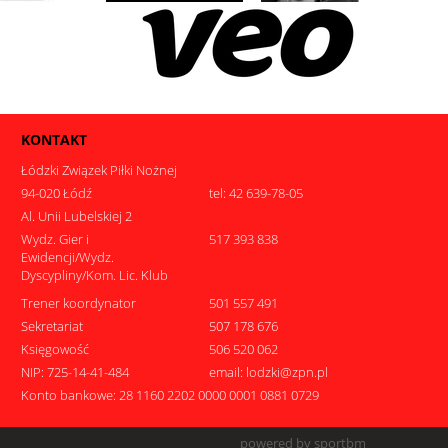
KONTAKT
Łódzki Związek Piłki Nożnej
94-020 Łódź
tel: 42 639-78-05
Al. Unii Lubelskiej 2
Wydz. Gier i
517 393 838
Ewidencji/Wydz.
Dyscypliny/Kom. Lic. Klub
Trener koordynator
501 557 491
Sekretariat
507 178 676
Księgowość
506 520 062
NIP: 725-14-41-484
email: lodzki@zpn.pl
Konto bankowe: 28 1160 2202 0000 0001 0881 0729
powered by sportbm