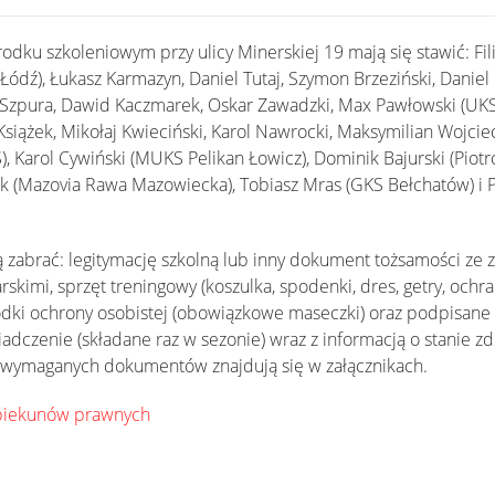
odku szkoleniowym przy ulicy Minerskiej 19 mają się stawić: Fili
ódź), Łukasz Karmazyn, Daniel Tutaj, Szymon Brzeziński, Daniel 
 Szpura, Dawid Kaczmarek, Oskar Zawadzki, Max Pawłowski (UKS 
Książek, Mikołaj Kwieciński, Karol Nawrocki, Maksymilian Wojci
), Karol Cywiński (MUKS Pelikan Łowicz), Dominik Bajurski (Piotr
ek (Mazovia Rawa Mazowiecka), Tobiasz Mras (GKS Bełchatów) i
zabrać: legitymację szkolną lub inny dokument tożsamości ze z
skimi, sprzęt treningowy (koszulka, spodenki, dres, getry, ochra
rodki ochrony osobistej (obowiązkowe maseczki) oraz podpisane
czenie (składane raz w sezonie) wraz z informacją o stanie zd
 wymaganych dokumentów znajdują się w załącznikach.
piekunów prawnych