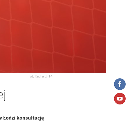
fot. Kadra U-14
ej
w Łodzi konsultację