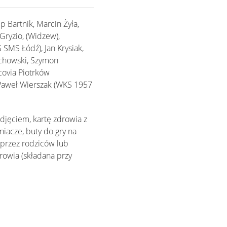
p Bartnik, Marcin Żyła,
Gryzio, (Widzew),
SMS Łódź), Jan Krysiak,
echowski, Szymon
covia Piotrków
 Paweł Wierszak (WKS 1957
djęciem, kartę zdrowia z
niacze, buty do gry na
 przez rodziców lub
rowia (składana przy