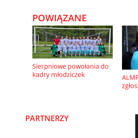
POWIĄZANE
Sierpniowe powołania do
kadry młodziczek
ALMP
zgło
PARTNERZY