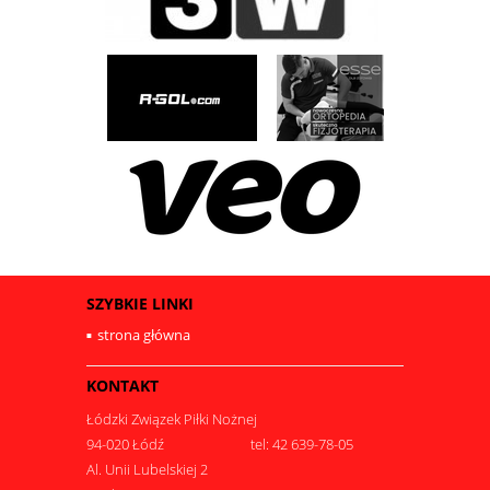
SZYBKIE LINKI
strona główna
KONTAKT
Łódzki Związek Piłki Nożnej
94-020 Łódź
tel: 42 639-78-05
Al. Unii Lubelskiej 2