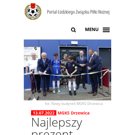
MENU
fot. Nowy budynek MGKS Drzewica
13.07.2022
MGKS Drzewica
Najlepszy
prezent