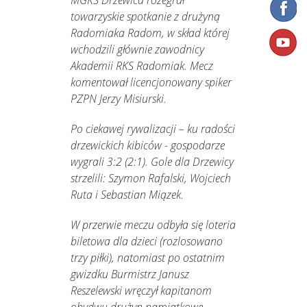
MGKS Drzewica rozegrał
towarzyskie spotkanie z drużyną
Radomiaka Radom, w skład której
wchodzili głównie zawodnicy
Akademii RKS Radomiak. Mecz
komentował licencjonowany spiker
PZPN Jerzy Misiurski.
Po ciekawej rywalizacji – ku radości
drzewickich kibiców - gospodarze
wygrali 3:2 (2:1). Gole dla Drzewicy
strzelili: Szymon Rafalski, Wojciech
Ruta i Sebastian Miązek.
W przerwie meczu odbyła się loteria
biletowa dla dzieci (rozlosowano
trzy piłki), natomiast po ostatnim
gwizdku Burmistrz Janusz
Reszelewski wręczył kapitanom