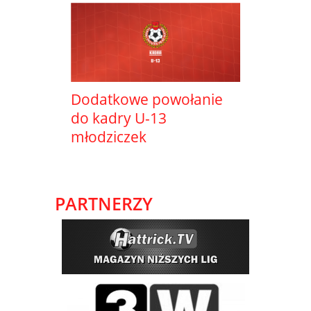
Dodatkowe powołanie
do kadry U-13
młodziczek
PARTNERZY