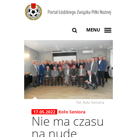
MENU
fot. Koło Seniora
17.05.2022
Koło Seniora
Nie ma czasu
na nudę