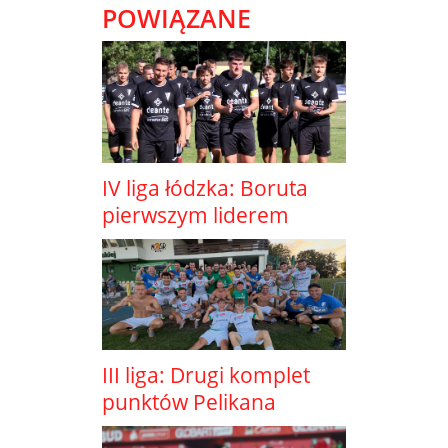
POWIĄZANE
IV liga łódzka: Boruta
pierwszym liderem
III liga: Drugi komplet
punktów Pelikana