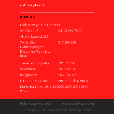
strona główna
KONTAKT
Łódzki Związek Piłki Nożnej
94-020 Łódź
tel: 42 639-78-05
Al. Unii Lubelskiej 2
Wydz. Gier i
517 393 838
Ewidencji/Wydz.
Dyscypliny/Kom. Lic.
Klub
Trener koordynator
501 557 491
Sekretariat
507 178 676
Księgowość
506 520 062
NIP: 725-14-41-484
email: lodzki@zpn.pl
Konto bankowe: 28 1160 2202 0000 0001 0881
0729
Polityka prywatności
powered by sportbm
Copyright © 2019 Blueservices. Wszelkie prawa