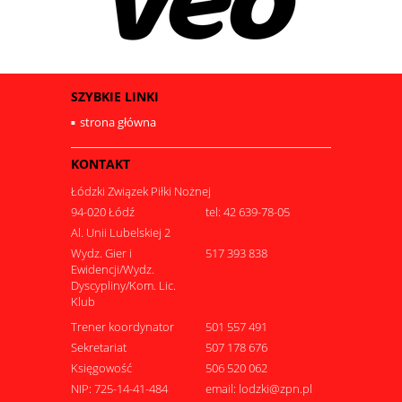
SZYBKIE LINKI
strona główna
KONTAKT
Łódzki Związek Piłki Nożnej
94-020 Łódź
tel: 42 639-78-05
Al. Unii Lubelskiej 2
Wydz. Gier i
517 393 838
Ewidencji/Wydz.
Dyscypliny/Kom. Lic.
Klub
Trener koordynator
501 557 491
Sekretariat
507 178 676
Księgowość
506 520 062
NIP: 725-14-41-484
email: lodzki@zpn.pl