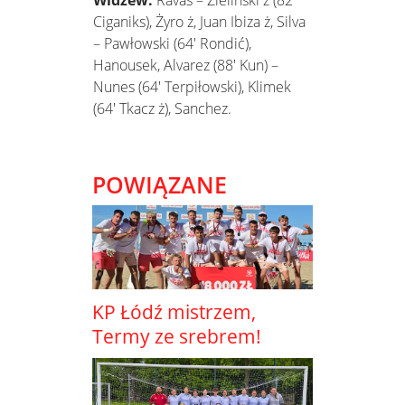
Widzew:
Ravas – Zieliński ż (82′
Ciganiks), Żyro ż, Juan Ibiza ż, Silva
– Pawłowski (64′ Rondić),
Hanousek, Alvarez (88′ Kun) –
Nunes (64′ Terpiłowski), Klimek
(64′ Tkacz ż), Sanchez.
POWIĄZANE
KP Łódź mistrzem,
Termy ze srebrem!