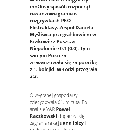
możliwy sposób rozpoczął
rewanżowe granie w
rozgrywkach PKO
Ekstraklasy. Zespół Daniela
Myśliwca przegrał bowiem w
Krakowie z Puszczą
Niepołomice 0:1 (0:0). Tym
samym Puszcza
zrewanżowała się za porażkę
z 1. kolejki. W Łodzi przegrała
2:3.
O wygranej gospodarzy
zdecydowała 61. minuta. Po
analizie VAR
Paweł
Raczkowski
dopatrzył się
zagrania ręką
Juana Ibizy
i