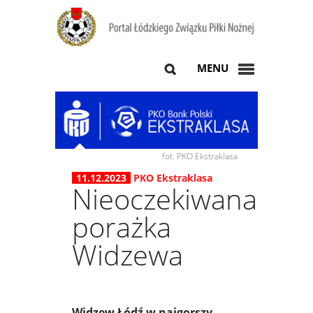
MENU
fot. PKO Ekstraklasa
11.12.2023
PKO Ekstraklasa
Nieoczekiwana
porażka
Widzewa
Widzew Łódź w najgorszy