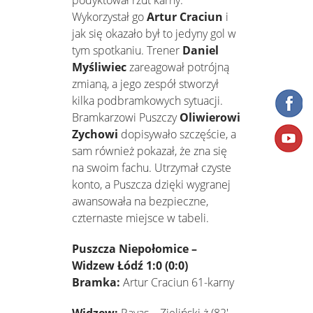
podyktował rzut karny.
Wykorzystał go
Artur Craciun
i
jak się okazało był to jedyny gol w
tym spotkaniu. Trener
Daniel
Myśliwiec
zareagował potrójną
zmianą, a jego zespół stworzył
kilka podbramkowych sytuacji.
Bramkarzowi Puszczy
Oliwierowi
Zychowi
dopisywało szczęście, a
sam również pokazał, że zna się
na swoim fachu. Utrzymał czyste
konto, a Puszcza dzięki wygranej
awansowała na bezpieczne,
czternaste miejsce w tabeli.
Puszcza Niepołomice –
Widzew Łódź 1:0 (0:0)
Bramka:
Artur Craciun 61-karny