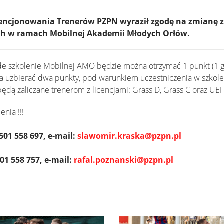
Licencjonowania Trenerów PZPN wyraził zgodę na zmianę
h w ramach Mobilnej Akademii Młodych Orłów.
żde szkolenie Mobilnej AMO będzie można otrzymać 1 punkt (1 
a uzbierać dwa punkty, pod warunkiem uczestniczenia w szko
ędą zaliczane trenerom z licencjami: Grass D, Grass C oraz UEF
nia !!!
501 558 697, e-mail:
slawomir.kraska@pzpn.pl
501 558 757, e-mail:
rafal.poznanski@pzpn.pl