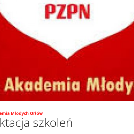
emia Młodych Orłów
tacja szkoleń