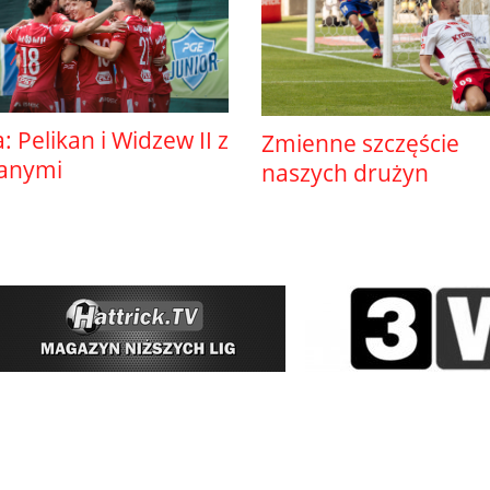
ga: Pelikan i Widzew II z
Zmienne szczęście
anymi
naszych drużyn