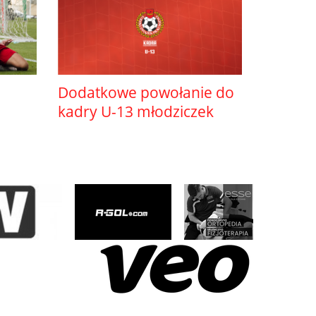
Dodatkowe powołanie do
kadry U-13 młodziczek