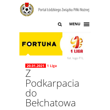
MENU
fot. logo F1L
20.01.2021
1 Liga
Z
Podkarpacia
do
Bełchatowa