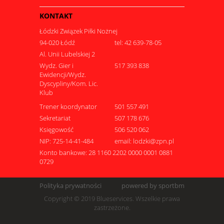
KONTAKT
Łódzki Związek Piłki Nożnej
94-020 Łódź
tel: 42 639-78-05
Al. Unii Lubelskiej 2
Wydz. Gier i
517 393 838
Ewidencji/Wydz.
Dyscypliny/Kom. Lic.
Klub
Trener koordynator
501 557 491
Sekretariat
507 178 676
Księgowość
506 520 062
NIP: 725-14-41-484
email: lodzki@zpn.pl
Konto bankowe: 28 1160 2202 0000 0001 0881
0729
Polityka prywatności
powered by sportbm
Copyright © 2019 Blueservices. Wszelkie prawa
zastrzeżone.